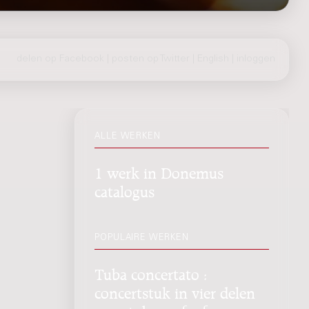
delen op Facebook
|
posten op Twitter
|
English
|
inloggen
ALLE WERKEN
1 werk in Donemus
catalogus
POPULAIRE WERKEN
Tuba concertato :
concertstuk in vier delen