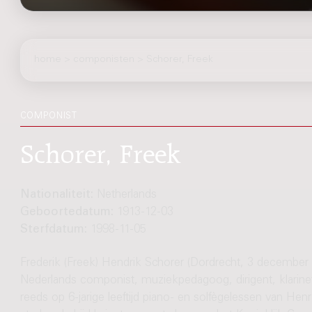
home
>
componisten
> Schorer, Freek
COMPONIST
Schorer, Freek
Nationaliteit:
Netherlands
Geboortedatum:
1913-12-03
Sterfdatum:
1998-11-05
Frederik (Freek) Hendrik Schorer (Dordrecht, 3 decembe
Nederlands componist, muziekpedagoog, dirigent, klarinet
reeds op 6-jarige leeftijd piano- en solfègelessen van Hen