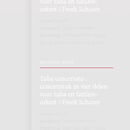
voor tuba en fanfare-
orkest / Freek Schorer
Genre:
Orkest
Subgenre:
Tuba en HaFaBra
Bezetting:
0000 4sax 6331 15bug
6crt 2barh timp 2perc 3cb tb-solo
NIEUWSTE EDITIE
Tuba concertato :
concertstuk in vier delen
voor tuba en fanfare-
orkest / Freek Schorer
Genre:
Orkest
Subgenre:
Tuba en HaFaBra
Bezetting:
0000 4sax 6331 15bug