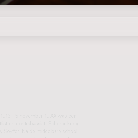
r 1913 - 5 november 1998) was een
tist en contrabassist. Schorer kreeg
ry Seyffer. Na de middelbare school