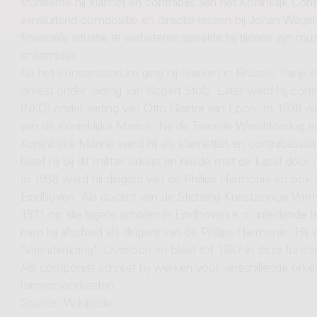
studeerde hij klarinet en contrabas aan het Koninklijk C
aansluitend compositie en directie-lessen bij Johan Wag
financiële situatie te verbeteren speelde hij tijdens zijn m
ensembles.
Na het conservatorium ging hij werken in Brussel, Parijs
orkest onder leiding van Robert Stolz. Later werd hij con
(NKO) onder leiding van Otto Glastra van Loon. In 1938 we
van de Koninklijke Marine. Na de Tweede Wereldoorlog en
Koninklijke Marine werd hij als klarinettist en contrabassis
bleef hij bij dit militair orkest en reisde met de kapel door
In 1958 werd hij dirigent van de Philips Harmonie en ook d
Eindhoven. Als docent van de Stichting Kunstzinnige Vor
1971 op alle lagere scholen in Eindhoven e.o. inleidende 
nam hij afscheid als dirigent van de Philips Harmonie. Hij 
"Vriendenkring", Overloon en bleef tot 1987 in deze functi
Als componist schreef hij werken voor verschillende ork
harmonieorkesten.
Source: Wikipedia