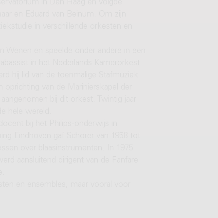
onservatorium in Den Haag en volgde
enaar en Eduard van Beinum. Om zijn
uziekstudie in verschillende orkesten en
 en Wenen en speelde onder andere in een
trabassist in het Nederlands Kamerorkest
rd hij lid van de toenmalige Stafmuziek
 oprichting van de Marinierskapel der
t aangenomen bij dit orkest. Twintig jaar
 de hele wereld.
ocent bij het Philips-onderwijs in
ming Eindhoven gaf Schorer van 1958 tot
lessen over blaasinstrumenten. In 1975
werd aansluitend dirigent van de Fanfare
e.
esten en ensembles, maar vooral voor