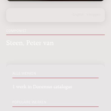
COMPONIST
Steen, Peter van
ALLE WERKEN
1 werk in Donemus catalogus
POPULAIRE WERKEN