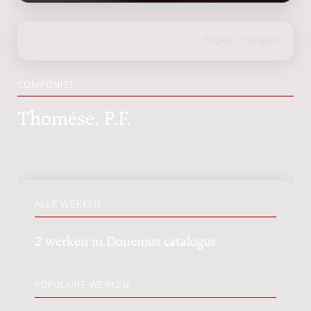
COMPONIST
Thomése, P.F.
ALLE WERKEN
2 werken in Donemus catalogus
POPULAIRE WERKEN