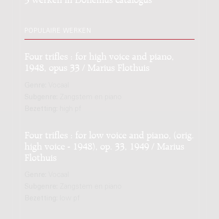
POPULAIRE WERKEN
Four trifles : for high voice and piano,
1948, opus 33 / Marius Flothuis
Genre:
Vocaal
Subgenre:
Zangstem en piano
Bezetting:
high pf
Four trifles : for low voice and piano, (orig.
high voice - 1948), op. 33, 1949 / Marius
Flothuis
Genre:
Vocaal
Subgenre:
Zangstem en piano
Bezetting:
low pf