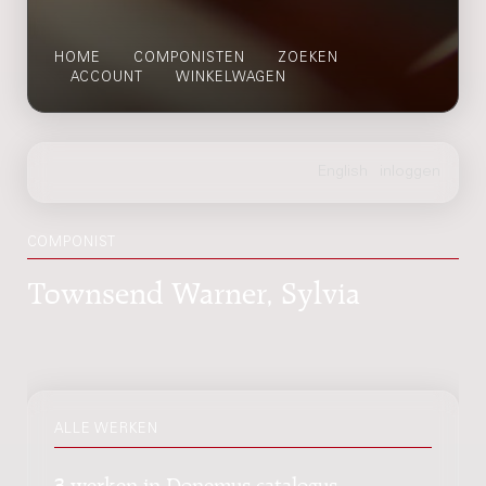
HOME
COMPONISTEN
ZOEKEN
ACCOUNT
WINKELWAGEN
COMPONIST
Townsend Warner, Sylvia
ALLE WERKEN
3 werken in Donemus catalogus