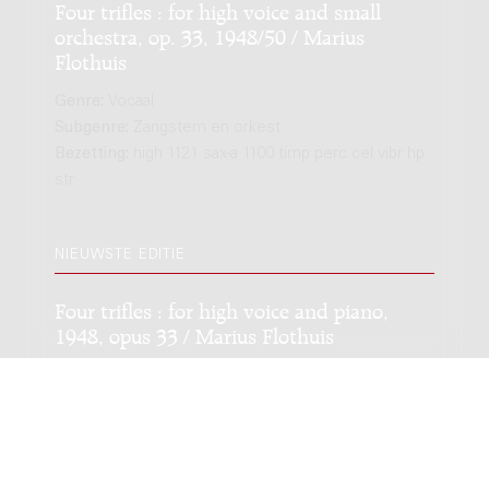
Four trifles : for high voice and small
orchestra, op. 33, 1948/50 / Marius
Flothuis
Genre:
Vocaal
Subgenre:
Zangstem en orkest
Bezetting:
high 1121 sax-a 1100 timp perc cel vibr hp
str
NIEUWSTE EDITIE
Four trifles : for high voice and piano,
1948, opus 33 / Marius Flothuis
Genre:
Vocaal
Subgenre:
Zangstem en piano
Bezetting:
high pf