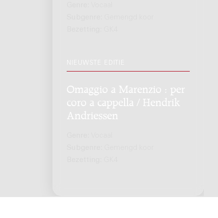
Genre:
Vocaal
Subgenre:
Gemengd koor
Bezetting:
GK4
NIEUWSTE EDITIE
Omaggio a Marenzio : per
coro a cappella / Hendrik
Andriessen
Genre:
Vocaal
Subgenre:
Gemengd koor
Bezetting:
GK4