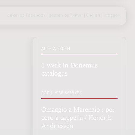
delen op Facebook
|
posten op Twitter
|
English
|
inloggen
ALLE WERKEN
1 werk in Donemus
catalogus
POPULAIRE WERKEN
Omaggio a Marenzio : per
coro a cappella / Hendrik
Andriessen