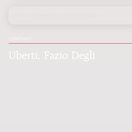
home
>
componisten
> Uberti, Fazio Degli
COMPONIST
Uberti, Fazio Degli