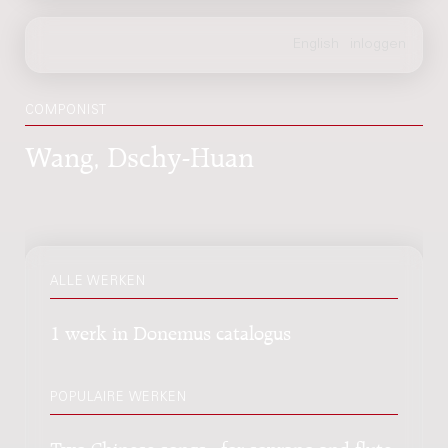
COMPONIST
Wang, Dschy-Huan
ALLE WERKEN
1 werk in Donemus catalogus
POPULAIRE WERKEN
Two Chinese songs : for soprano and flute,