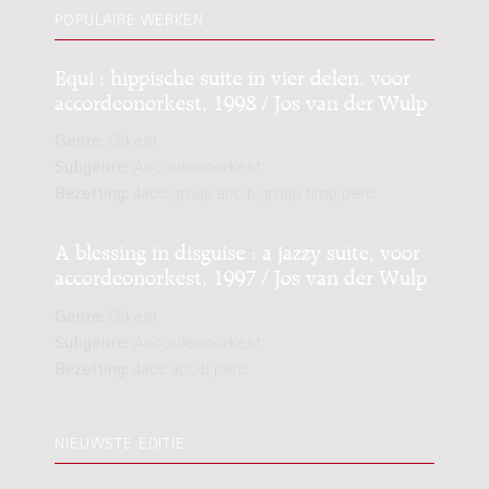
POPULAIRE WERKEN
Equi : hippische suite in vier delen, voor
accordeonorkest, 1998 / Jos van der Wulp
Genre:
Orkest
Subgenre:
Accordeonorkest
Bezetting:
4acc-group acc-b-group timp perc
A blessing in disguise : a jazzy suite, voor
accordeonorkest, 1997 / Jos van der Wulp
Genre:
Orkest
Subgenre:
Accordeonorkest
Bezetting:
4acc acc-b perc
NIEUWSTE EDITIE