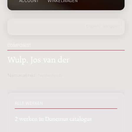
ACCOUNT
WINKELWAGEN
COMPONIST
Wulp, Jos van der
Nationaliteit:
Netherlands
ALLE WERKEN
2 werken in Donemus catalogus