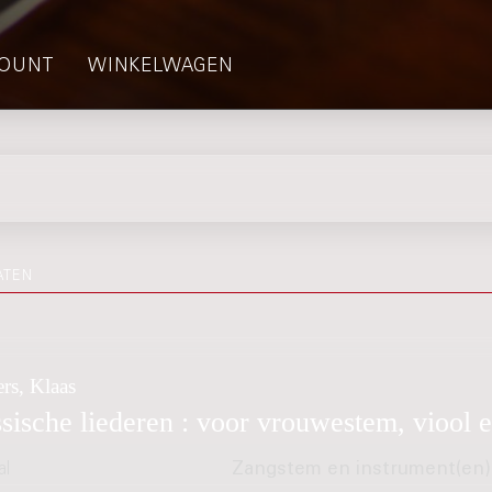
OUNT
WINKELWAGEN
ATEN
rs, Klaas
sische liederen : voor vrouwestem, viool e
al
Zangstem en instrument(en)