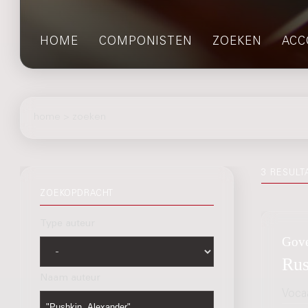
HOME
COMPONISTEN
ZOEKEN
ACC
home
>
zoeken
3 RESULT
ZOEKOPDRACHT
Type auteur
Gove
Rus
Naam auteur
Voca