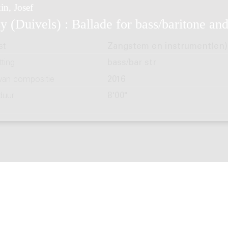
in, Josef
y (Duivels) : Ballade for bass/baritone and
st
Zangstem en instrument(en)
ting
bass/bar str
 van compositie
2016
duur
8'00"