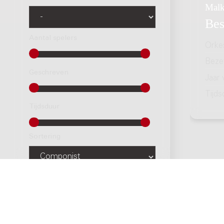
Malk
Bes
Aantal spelers
Orke
Bezet
Geschreven
Jaar
Tijds
Tijdsduur
Sortering