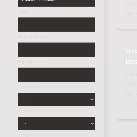
Bezet
Titel
Jaar
Uitgavenummer
Malk
Bes
Volledige tekst
Kame
Bezet
Catalogus
Jaar
Tijds
Genre
Subgenre