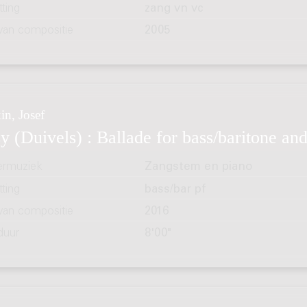
ting
zang vn vc
 van compositie
2005
in, Josef
y (Duivels) : Ballade for bass/baritone an
rmuziek
Zangstem en piano
ting
bass/bar pf
 van compositie
2016
duur
8'00"