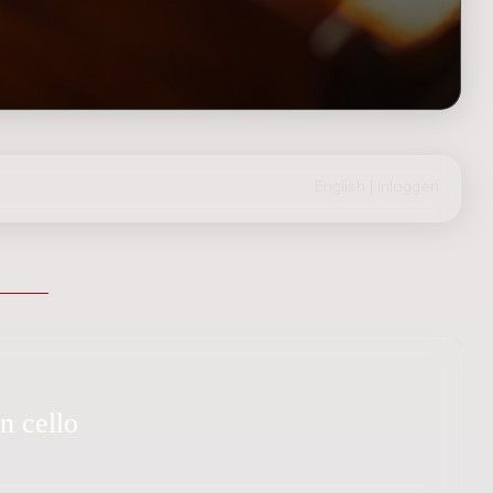
English
|
inloggen
n cello