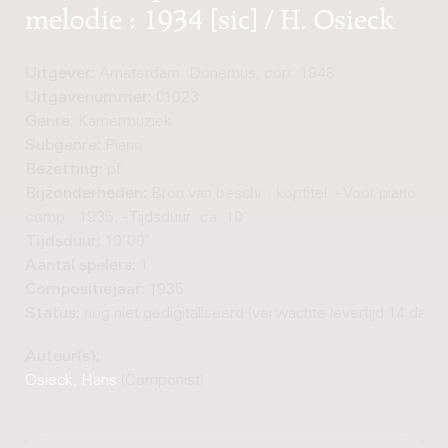
melodie : 1934 [sic] / H. Osieck
Uitgever:
Amsterdam: Donemus, cop. 1948
Uitgavenummer:
01023
Genre:
Kamermuziek
Subgenre:
Piano
Bezetting:
pf
Bijzonderheden:
Bron van beschr.: koptitel. - Voor piano. - J
comp.: 1935. - Tijdsduur: ca. 10'
Tijdsduur:
10'00"
Aantal spelers:
1
Compositiejaar:
1935
Status:
nog niet gedigitaliseerd (verwachte levertijd 14 dage
Auteur(s):
Osieck, Hans
(Componist)