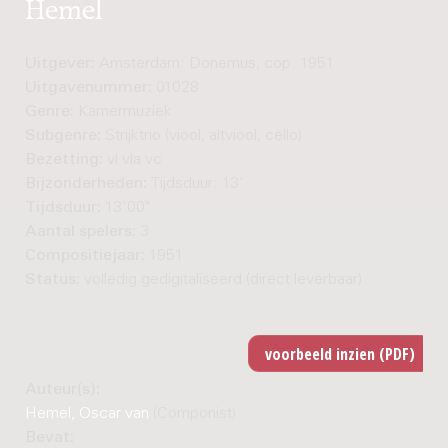
Hemel
Uitgever:
Amsterdam: Donemus, cop. 1951
Uitgavenummer:
01028
Genre:
Kamermuziek
Subgenre:
Strijktrio (viool, altviool, cello)
Bezetting:
vl vla vc
Bijzonderheden:
Tijdsduur: 13'
Tijdsduur:
13'00"
Aantal spelers:
3
Compositiejaar:
1951
Status:
volledig gedigitaliseerd (direct leverbaar)
Auteur(s):
Hemel, Oscar van
(Componist)
Bevat: