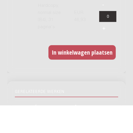
Hardcopy,
normal size
EUR
(B4), 31
46,93
pagina's
GERELATEERDE WERKEN
Entrata festante : per orchestra / Oscar
van Hemel
Genre:
Orkest
Subgenre:
Orkest