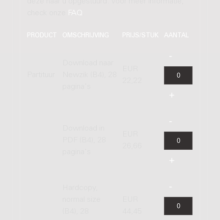
deze naar u opgestuurd. Voor meer informatie,
check onze
FAQ
.
PRODUCT
OMSCHRIJVING
PRIJS/STUK
AANTAL
Download naar
EUR
Partituur
Newzik (B4), 28
22,22
pagina's
Download in
EUR
PDF (B4), 28
26,66
pagina's
Hardcopy,
normal size
EUR
(B4), 28
44,45