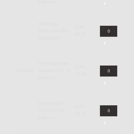
pagina's
Hardcopy,
EUR
study size (A4),
36,97
28 pagina's
Download naar
EUR
Partij(en)
Newzik (B4), 31
23,46
pagina's
Download in
EUR
PDF (B4), 31
28,15
pagina's