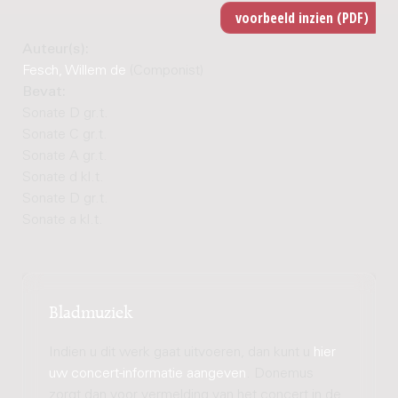
Auteur(s):
Fesch, Willem de
(Componist)
Bevat:
Sonate D gr.t.
Sonate C gr.t.
Sonate A gr.t.
Sonate d kl.t.
Sonate D gr.t.
Sonate a kl.t.
Bladmuziek
Indien u dit werk gaat uitvoeren, dan kunt u
hier
uw concert-informatie aangeven
. Donemus
zorgt dan voor vermelding van het concert in de