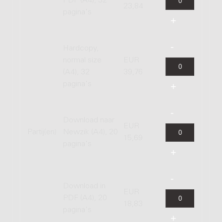
PDF (A4), 32
23,84
pagina's
Hardcopy,
normal size
EUR
(A4), 32
39,76
pagina's
Download naar
EUR
Partij(en)
Newzik (A4), 20
15,69
pagina's
Download in
EUR
PDF (A4), 20
18,83
pagina's