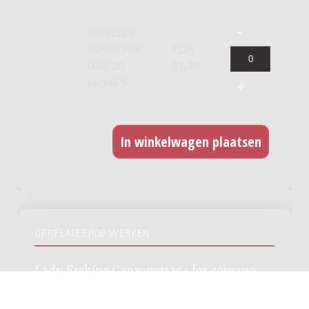
Hardcopy,
normal size
EUR
(A4), 20
31,39
pagina's
GERELATEERDE WERKEN
Lady Erskine Canzonettas : for soprano,
violin or flute and basso continuo, c. 1730
/ on poems by Paolo Rolli (1687-1765) and