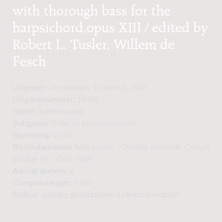
with thorough bass for the
harpsichord,opus XIII / edited by
Robert L. Tusler, Willem de
Fesch
Uitgever:
Amsterdam: Donemus, 2001
Uitgavenummer:
10408
Genre:
Kamermuziek
Subgenre:
Cello en toetsinstrument
Bezetting:
vc bc
Bijzonderheden:
Met voorw. - Omslag vermeldt: Complete 
Volume 16. - Cop. 1995
Aantal spelers:
2
Compositiejaar:
1750
Status:
volledig gedigitaliseerd (direct leverbaar)