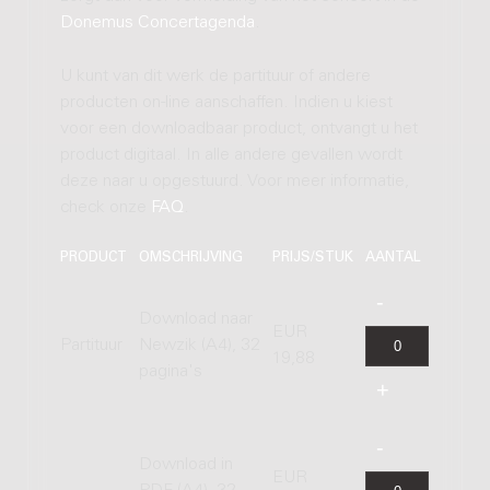
Donemus Concertagenda
.
U kunt van dit werk de partituur of andere
producten on-line aanschaffen. Indien u kiest
voor een downloadbaar product, ontvangt u het
product digitaal. In alle andere gevallen wordt
deze naar u opgestuurd. Voor meer informatie,
check onze
FAQ
.
PRODUCT
OMSCHRIJVING
PRIJS/STUK
AANTAL
Download naar
EUR
Partituur
Newzik (A4), 32
19,88
pagina's
Download in
EUR