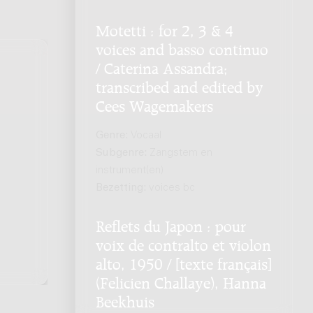
Motetti : for 2, 3 & 4
voices and basso continuo
/ Caterina Assandra;
transcribed and edited by
Cees Wagemakers
Genre:
Vocaal
Subgenre:
Zangstem en
instrument(en)
Bezetting:
voices bc
Reflets du Japon : pour
voix de contralto et violon
alto, 1950 / [texte français]
(Felicien Challaye), Hanna
Beekhuis