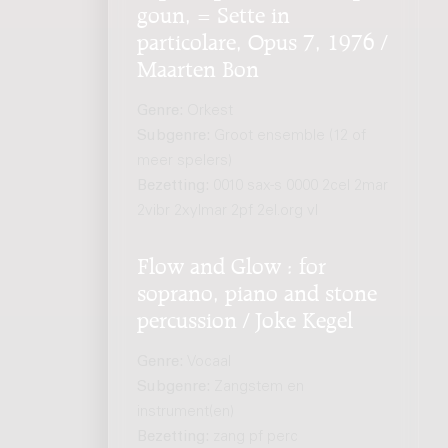
goun, = Sette in
particolare, Opus 7, 1976 /
Maarten Bon
Genre:
Orkest
Subgenre:
Groot ensemble (12 of
meer spelers)
Bezetting:
0010 sax-s 0000 2cel 2mar
2vibr 2xylmar 2pf 2el.org vl
Flow and Glow : for
soprano, piano and stone
percussion / Joke Kegel
Genre:
Vocaal
Subgenre:
Zangstem en
instrument(en)
Bezetting:
zang pf perc