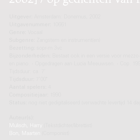
Uitgever:
Amsterdam: Donemus, 2002
Uitgavenummer:
10661
Genre:
Vocaal
Subgenre:
Zangstem en instrument(en)
Bezetting:
sopr-m 3vc
Bijzonderheden:
Bestaat ook in een versie voor mezzo
en piano. - Opgedragen aan Lucia Meeuwsen. - Cop. 1997
Tijdsduur: ca. 7'
Tijdsduur:
7'00"
Aantal spelers:
4
Compositiejaar:
1990
Status:
nog niet gedigitaliseerd (verwachte levertijd 14 da
Auteur(s):
Mulisch, Harry
(Tekstdichter/librettist)
Bon, Maarten
(Componist)