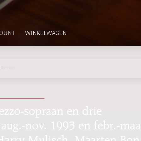
OUNT
WINKELWAGEN
mdheden
zzo-sopraan en drie
n aug.-nov. 1993 en febr.-maa
 Harry Mulisch, Maarten Bon