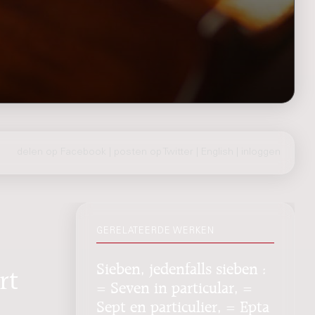
delen op Facebook
|
posten op Twitter
|
English
|
inloggen
GERELATEERDE WERKEN
Sieben, jedenfalls sieben :
rt
= Seven in particular, =
Sept en particulier, = Epta