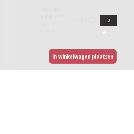
Hardcopy,
normal size
EUR 18,13
(A4), 27
pagina's
GERELATEERDE WERKEN
Untitled Love : for mezzo-soprano and
piano / pianoforte / Calliope Tsoupaki
Genre:
Onbekend