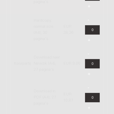
pagina's
Hardcopy,
normal size
EUR
(A4), 30
38,36
pagina's
Download naar
Koorpartij
Newzik (A4),
EUR 9,06
27 pagina's
Download in
EUR
PDF (A4), 27
10,87
pagina's