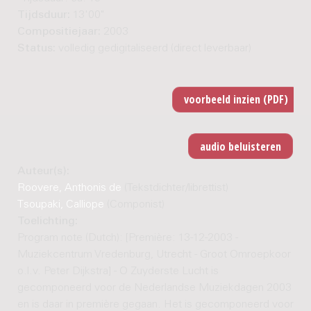
Tijdsduur:
13'00"
Compositiejaar:
2003
Status:
volledig gedigitaliseerd (direct leverbaar)
Auteur(s):
Roovere, Anthonis de
(Tekstdichter/librettist)
Tsoupaki, Calliope
(Componist)
Toelichting:
Program note (Dutch): [Première: 13-12-2003 -
Muziekcentrum Vredenburg, Utrecht - Groot Omroepkoor
o.l.v. Peter Dijkstra] - O Zuyderste Lucht is
gecomponeerd voor de Nederlandse Muziekdagen 2003
en is daar in première gegaan. Het is gecomponeerd voor