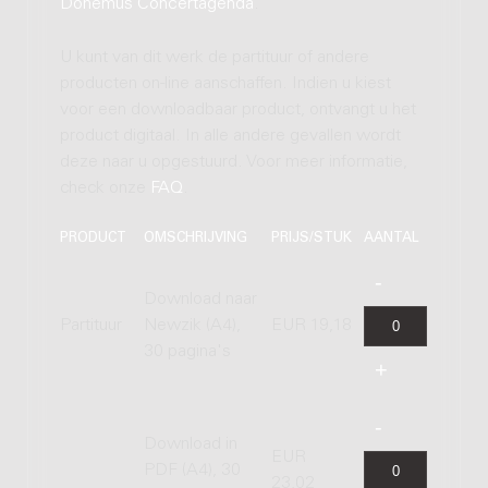
Donemus Concertagenda
.
U kunt van dit werk de partituur of andere
producten on-line aanschaffen. Indien u kiest
voor een downloadbaar product, ontvangt u het
product digitaal. In alle andere gevallen wordt
deze naar u opgestuurd. Voor meer informatie,
check onze
FAQ
.
PRODUCT
OMSCHRIJVING
PRIJS/STUK
AANTAL
Download naar
Partituur
Newzik (A4),
EUR 19,18
30 pagina's
Download in
EUR
PDF (A4), 30
23,02