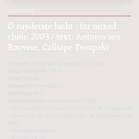
COMPOSITIE
O zuyderste lucht : for mixed
choir, 2003 / text: Antonis ten
Roovere, Calliope Tsoupaki
Uitgever:
Amsterdam: Donemus, cop. 2003
Uitgavenummer:
10819
Genre:
Vocaal
Subgenre:
Gemengd koor
Bezetting:
GK4
Bijzonderheden:
- Voor koor SSAATTBB.
- Met financiële steun van het Fonds voor de Scheppende To
- Op verzoek van de NPS Radio t.g.v. de Nederlandse Muzi
2003.
- Tekst apart afgedrukt.
- Tijdsduur: ca. 13'