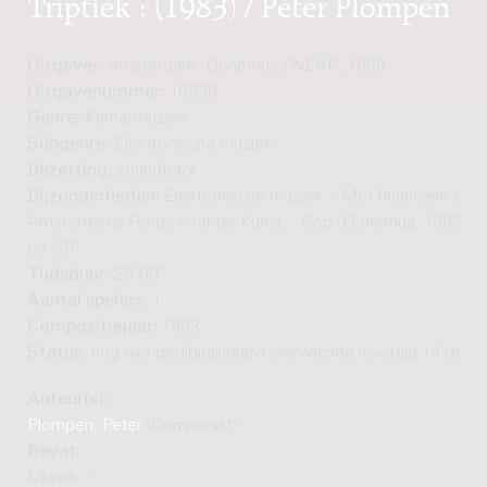
Triptiek : (1983) / Peter Plompen
Uitgever:
Amsterdam: Donemus / NEAR, 1999
Uitgavenummer:
10938
Genre:
Kamermuziek
Subgenre:
Elektronische muziek
Bezetting:
soundtrack
Bijzonderheden:
Elektronische muziek. - Met financiële steu
Amsterdams Fonds voor de Kunst. - Cop. Donemus, 1999. - T
ca. 26'
Tijdsduur:
26'00"
Aantal spelers:
1
Compositiejaar:
1983
Status:
nog niet gedigitaliseerd (verwachte levertijd 14 dage
Auteur(s):
Plompen, Peter
(Componist)
Bevat:
Murea. -