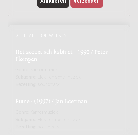
GERELATEERDE WERKEN
Het acoustisch kabinet : 1992 / Peter
Plompen
Genre:
Kamermuziek
Subgenre:
Elektronische muziek
Bezetting:
soundtrack
Ruïne : (1997) / Jan Boerman
Genre:
Kamermuziek
Subgenre:
Elektronische muziek
Bezetting:
soundtrack