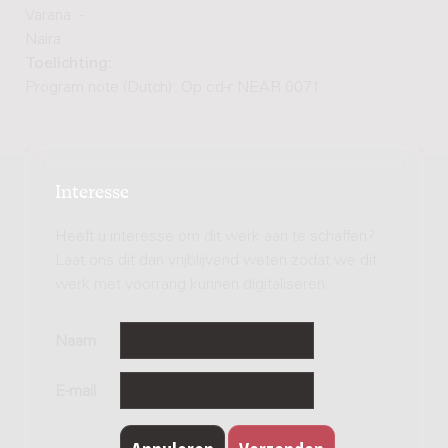
Varana. -
Naira
Toelichting:
Program note (Dutch): Op cd-r NEAR 0071.
Interesse
Heeft u interesse om dit werk aan te schaffen?
Laat ons dit dan vrijblijvend weten zodat we dit
werk met voorrang kunnen digitaliseren.
Naam
E-mail