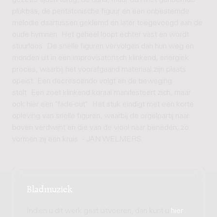
gezette tijden terug; de dans, maar dan met genoemde
plukbas, de pentatonische figuur en een onbestemde
melodie daartussen geklemd en later toegevoegd aan de
oude hymnen. Het geheel loopt echter vast en wordt
stuurloos. De snelle figuren vervolgen dan hun weg en
monden uit in een improvisatorisch klinkend, energiek
proces, waarbij het voorafgaand materiaal zijn plaats
opeist. Een decrescendo volgt en de beweging
stolt. Een zoet klinkend koraal manifesteert zich, maar
ook hier een "fade-out". Het stuk eindigt met een korte
opleving van snelle figuren, waarbij de orgelpartij naar
boven verdwijnt en die van de viool naar beneden; zo
vormen zij een kruis. - JAN WELMERS
Bladmuziek
Indien u dit werk gaat uitvoeren, dan kunt u
hier