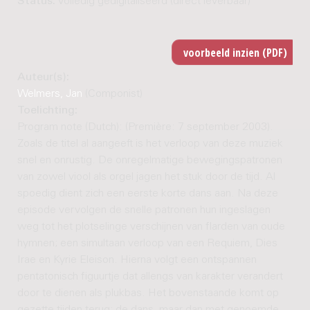
Status:
volledig gedigitaliseerd (direct leverbaar)
Auteur(s):
Welmers, Jan
(Componist)
Toelichting:
Program note (Dutch): (Première: 7 september 2003).
Zoals de titel al aangeeft is het verloop van deze muziek
snel en onrustig. De onregelmatige bewegingspatronen
van zowel viool als orgel jagen het stuk door de tijd. Al
spoedig dient zich een eerste korte dans aan. Na deze
episode vervolgen de snelle patronen hun ingeslagen
weg tot het plotselinge verschijnen van flarden van oude
hymnen; een simultaan verloop van een Requiem, Dies
Irae en Kyrie Eleison. Hierna volgt een ontspannen
pentatonisch figuurtje dat allengs van karakter verandert
door te dienen als plukbas. Het bovenstaande komt op