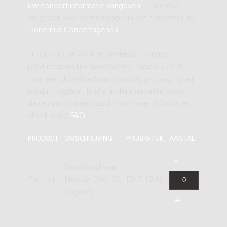
uw concert-informatie aangeven
. Donemus
zorgt dan voor vermelding van het concert in de
Donemus Concertagenda
.
U kunt van dit werk de partituur of andere
producten on-line aanschaffen. Indien u kiest
voor een downloadbaar product, ontvangt u het
product digitaal. In alle andere gevallen wordt
deze naar u opgestuurd. Voor meer informatie,
check onze
FAQ
.
PRODUCT
OMSCHRIJVING
PRIJS/STUK
AANTAL
Download naar
Partituur
Newzik (A4), 30
EUR 19,18
pagina's