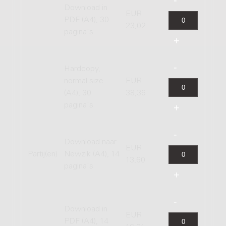
Download in
EUR
PDF (A4), 30
23,02
pagina's
Hardcopy,
normal size
EUR
(A4), 30
38,36
pagina's
Download naar
EUR
Partij(en)
Newzik (A4), 14
13,60
pagina's
Download in
EUR
PDF (A4), 14