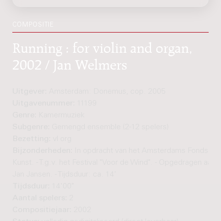
COMPOSITIE
Running : for violin and organ,
2002 / Jan Welmers
Uitgever:
Amsterdam: Donemus, cop. 2005
Uitgavenummer:
11199
Genre:
Kamermuziek
Subgenre:
Gemengd ensemble (2-12 spelers)
Bezetting:
vl org
Bijzonderheden:
In opdracht van het Amsterdams Fonds vo
Kunst. - T.g.v. het Festival "Voor de Wind". - Opgedragen aan 
Jan Jansen. - Tijdsduur: ca. 14'
Tijdsduur:
14'00"
Aantal spelers:
2
Compositiejaar:
2002