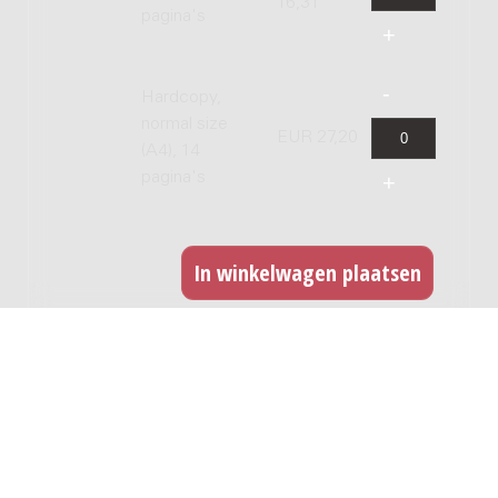
16,31
pagina's
Hardcopy,
normal size
EUR 27,20
(A4), 14
pagina's
GERELATEERDE WERKEN
Movements : for organ, 1990 / Jan