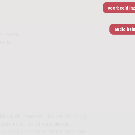
we muziek
eente
 Bavokerk, Haarlem - Jos van der Kooy].
olyritmiek (op 24 verschillende
eweven) en het percussief gebruik van