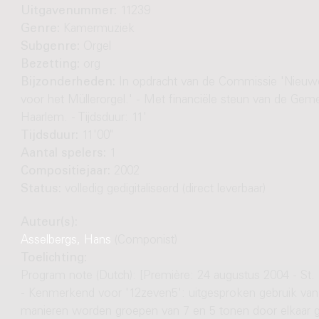
Uitgavenummer:
11239
Genre:
Kamermuziek
Subgenre:
Orgel
Bezetting:
org
Bijzonderheden:
In opdracht van de Commissie 'Nieu
voor het Müllerorgel.' - Met financiële steun van de Gem
Haarlem. - Tijdsduur: 11'
Tijdsduur:
11'00"
Aantal spelers:
1
Compositiejaar:
2002
Status:
volledig gedigitaliseerd (direct leverbaar)
Auteur(s):
Asselbergs, Hans
(Componist)
Toelichting:
Program note (Dutch): [Première: 24 augustus 2004 - St.
- Kenmerkend voor '12zeven5': uitgesproken gebruik van p
manieren worden groepen van 7 en 5 tonen door elkaar g