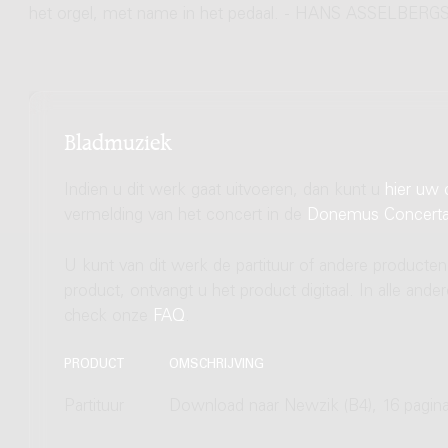
het orgel, met name in het pedaal. - HANS ASSELBERG
Bladmuziek
Indien u dit werk gaat uitvoeren, dan kunt u
hier uw 
vermelding van het concert in de
Donemus Concert
U kunt van dit werk de partituur of andere producten
product, ontvangt u het product digitaal. In alle and
check onze
FAQ
.
PRODUCT
OMSCHRIJVING
Partituur
Download naar Newzik (B4), 16 pagina