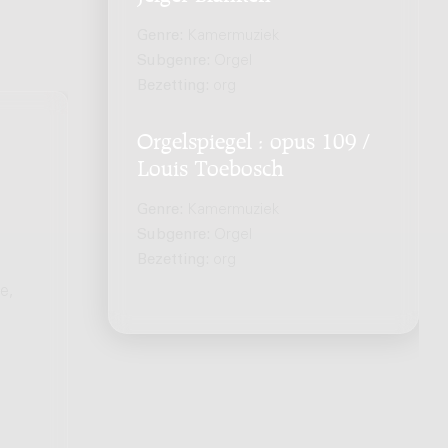
Genre:
Kamermuziek
Subgenre:
Orgel
Bezetting:
org
Orgelspiegel : opus 109 /
Louis Toebosch
Genre:
Kamermuziek
Subgenre:
Orgel
Bezetting:
org
e,