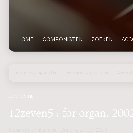
HOME
COMPONISTEN
ZOEKEN
ACC
home
>
componisten
> meerdere componisten > 12zeven
COMPOSITIE
12zeven5 : for organ, 200
Uitgever:
Amsterdam: Donemus, cop. 2006