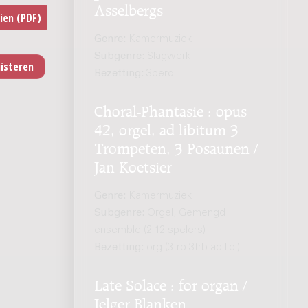
Asselbergs
Genre:
Kamermuziek
Subgenre:
Slagwerk
Bezetting:
3perc
Choral-Phantasie : opus
42, orgel, ad libitum 3
Trompeten, 3 Posaunen /
Jan Koetsier
Genre:
Kamermuziek
Subgenre:
Orgel; Gemengd
ensemble (2-12 spelers)
Bezetting:
org (3trp 3trb ad lib.)
Late Solace : for organ /
Jelger Blanken