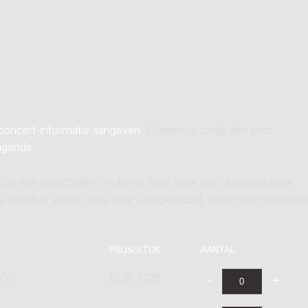
S
concert-informatie aangeven
. Donemus zorgt dan voor
agenda
.
 on-line aanschaffen. Indien u kiest voor een downloadbaar
ere gevallen wordt deze naar u opgestuurd. Voor meer informati
PRIJS/STUK
AANTAL
's
EUR 17,25