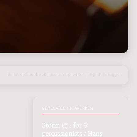
delen op Facebook
|
posten op Twitter
|
English
|
inloggen
GERELATEERDE WERKEN
Storm tij : for 3
percussionists / Hans