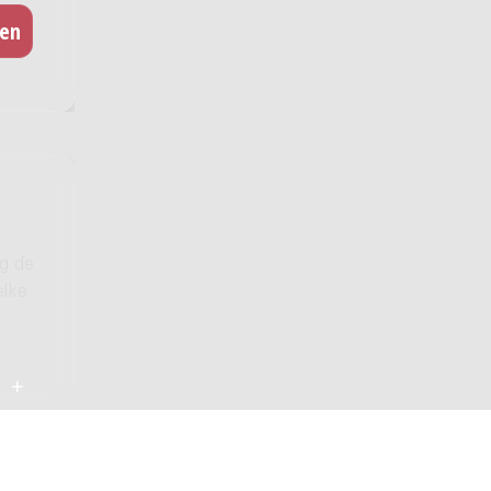
ig de
elke