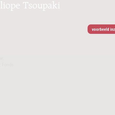
lliope Tsoupaki
ar,
et Fonds