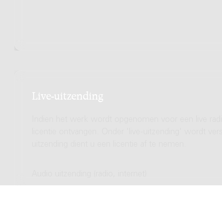
Live-uitzending
Indien het werk wordt opgenomen voor een live radio
licentie ontvangen. Onder 'live-uitzending' wordt ve
uitzending dient u een licentie af te nemen.
Audio uitzending (radio, internet)
Totale licentie kosten