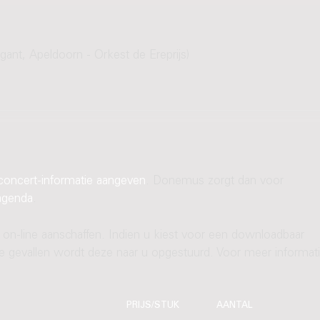
ant, Apeldoorn - Orkest de Ereprijs)
concert-informatie aangeven
. Donemus zorgt dan voor
agenda
.
 on-line aanschaffen. Indien u kiest voor een downloadbaar
ere gevallen wordt deze naar u opgestuurd. Voor meer informati
PRIJS/STUK
AANTAL