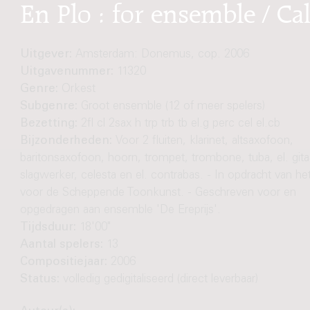
En Plo : for ensemble / Ca
Uitgever:
Amsterdam: Donemus, cop. 2006
Uitgavenummer:
11320
Genre:
Orkest
Subgenre:
Groot ensemble (12 of meer spelers)
Bezetting:
2fl cl 2sax h trp trb tb el.g perc cel el.cb
Bijzonderheden:
Voor 2 fluiten, klarinet, altsaxofoon,
baritonsaxofoon, hoorn, trompet, trombone, tuba, el. gita
slagwerker, celesta en el. contrabas. - In opdracht van h
voor de Scheppende Toonkunst. - Geschreven voor en
opgedragen aan ensemble 'De Ereprijs'.
Tijdsduur:
18'00"
Aantal spelers:
13
Compositiejaar:
2006
Status:
volledig gedigitaliseerd (direct leverbaar)