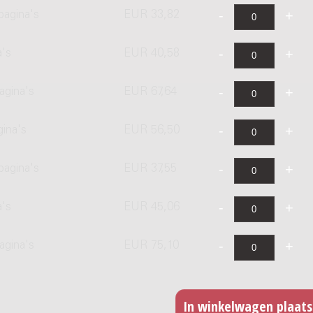
pagina's
EUR 33,82
a's
EUR 40,58
agina's
EUR 67,64
gina's
EUR 56,50
pagina's
EUR 37,55
a's
EUR 45,06
agina's
EUR 75,10