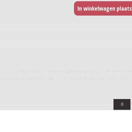
- of TV-uitzending of internet-streaming kunt u hier eenvoud
rstaan een uitzending 1 jaar na de opname van het werk. Voor 