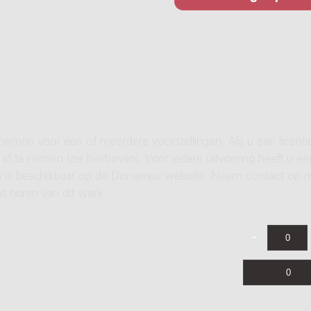
 nemen voor een of meerdere voorstellingen. Als u een licenti
af te nemen (zie hierboven). Voor iedere uitvoering heeft u ee
ren is beschikbaar op de Donemus website. Neem contact op 
t huren van dit werk.