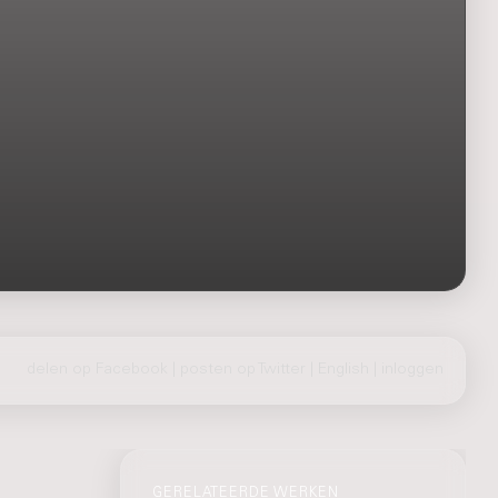
delen op Facebook
|
posten op Twitter
|
English
|
inloggen
GERELATEERDE WERKEN