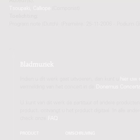
Auteur(s):
Tsoupaki, Calliope
(Componist)
Toelichting:
Program note (Dutch): (Première: 25-11-2006 - Podium Gig
Bladmuziek
Indien u dit werk gaat uitvoeren, dan kunt u
hier uw 
vermelding van het concert in de
Donemus Concert
U kunt van dit werk de partituur of andere producten
product, ontvangt u het product digitaal. In alle and
check onze
FAQ
.
PRODUCT
OMSCHRIJVING