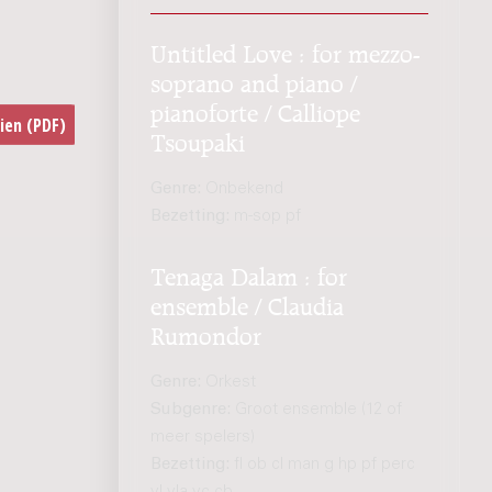
Untitled Love : for mezzo-
soprano and piano /
pianoforte / Calliope
Tsoupaki
Genre:
Onbekend
Bezetting:
m-sop pf
Tenaga Dalam : for
ensemble / Claudia
Rumondor
Genre:
Orkest
Subgenre:
Groot ensemble (12 of
meer spelers)
Bezetting:
fl ob cl man g hp pf perc