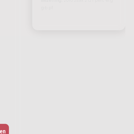
Bezetting:
2010 2sax 2121 perc el.g
g-b pf