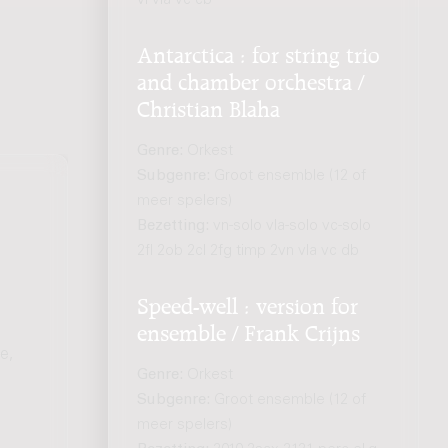
vl vla vc cb
Antarctica : for string trio
and chamber orchestra /
Christian Blaha
Genre:
Orkest
Subgenre:
Groot ensemble (12 of
meer spelers)
Bezetting:
vn-solo vla-solo vc-solo
2fl 2ob 2cl 2fg timp 2vn vla vc db
Speed-well : version for
ensemble / Frank Crijns
e,
Genre:
Orkest
Subgenre:
Groot ensemble (12 of
meer spelers)