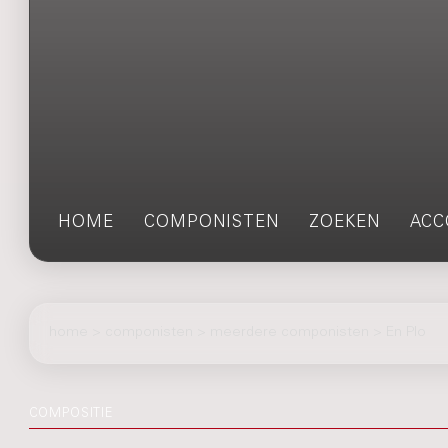
HOME
COMPONISTEN
ZOEKEN
ACC
home
>
componisten
> meerdere componisten > En Plo
COMPOSITIE