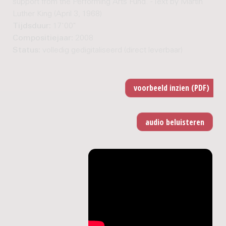
support from the Performing Arts Fund. - Text by Martin
Luther King (April 3, 1968)
Tijdsduur:
17'00"
Compositiejaar:
2008
Status:
volledig gedigitaliseerd (direct leverbaar)