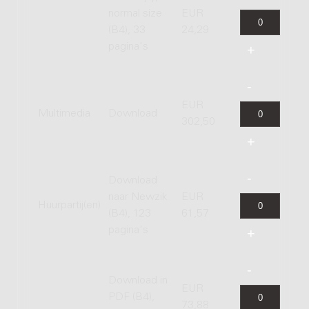
normal size
EUR
(B4), 33
24,29
pagina's
EUR
Multimedia
Download
302,50
Download
naar Newzik
EUR
Huurpartij(en)
(B4), 123
61,57
pagina's
Download in
EUR
PDF (B4),
73,88