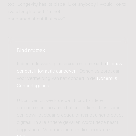
top. Longevity has its place. Like anybody I would like to
live a long life, but I'm not
concerned about that now.”
Bladmuziek
Indien u dit werk gaat uitvoeren, dan kunt u
hier uw
concert-informatie aangeven
. Donemus zorgt dan
voor vermelding van het concert in de
Donemus
Concertagenda
.
U kunt van dit werk de partituur of andere
producten on-line aanschaffen. Indien u kiest voor
een downloadbaar product, ontvangt u het product
digitaal. In alle andere gevallen wordt deze naar u
opgestuurd. Voor meer informatie, check onze