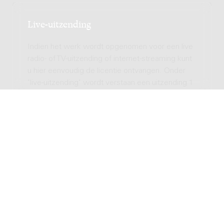
Live-uitzending
Indien het werk wordt opgenomen voor een live
radio- of TV-uitzending of internet-streaming kunt
u hier eenvoudig de licentie ontvangen. Onder
'live-uitzending' wordt verstaan een uitzending 1
jaar na de opname van het werk. Voor elke
uitzending dient u een licentie af te nemen.
Audio uitzending (radio,
internet)
Totale licentie kosten
Video uitzending (TV,
streamen)
Totale licentie kosten