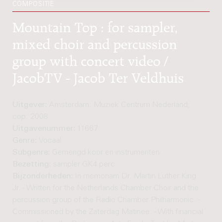
COMPOSITIE
Mountain Top : for sampler,
mixed choir and percussion
group with concert video /
JacobTV - Jacob Ter Veldhuis
Uitgever:
Amsterdam: Muziek Centrum Nederland,
cop. 2008
Uitgavenummer:
11667
Genre:
Vocaal
Subgenre:
Gemengd koor en instrumenten
Bezetting:
sampler GK4 perc
Bijzonderheden:
In memoriam Dr. Martin Luther King
Jr. - Written for the Netherlands Chamber Choir and the
percussion group of the Radio Chamber Philharmonic. -
Commissioned by the Zaterdag Matinee. - With financial