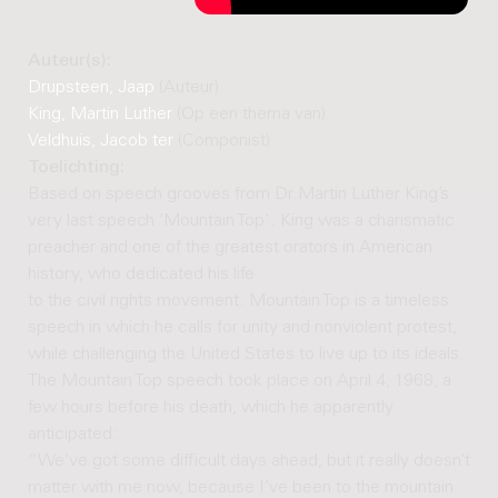
Auteur(s):
Drupsteen, Jaap
(Auteur)
King, Martin Luther
(Op een thema van)
Veldhuis, Jacob ter
(Componist)
Toelichting:
Based on speech grooves from Dr.Martin Luther King’s
very last speech ‘Mountain Top'. King was a charismatic
preacher and one of the greatest orators in American
history, who dedicated his life
to the civil rights movement. Mountain Top is a timeless
speech in which he calls for unity and nonviolent protest,
while challenging the United States to live up to its ideals.
The Mountain Top speech took place on April 4, 1968, a
few hours before his death, which he apparently
anticipated:
“We’ve got some difficult days ahead, but it really doesn’t
matter with me now, because I’ve been to the mountain