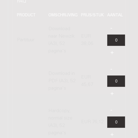
FAQ
.
PRODUCT
OMSCHRIJVING
PRIJS/STUK
AANTAL
Download
naar Newzik
EUR
Partituur
(A3), 52
38,06
pagina's
Download in
EUR
PDF (A3), 52
45,67
pagina's
Hardcopy,
normal size
EUR 76,12
(A3), 52
pagina's