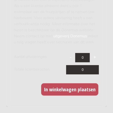
te nemen voor een of meerdere voorstellingen.
Als u een licentie afneemt dient u ook 1
exemplaar van de huurpartijen af te nemen (zie
hierboven). Voor iedere uitvoering heeft u een
verhuurlicentie nodig. Meer informatie over het
huren is beschikbaar op de Donemus website.
Neem contact op met
uitgeverij Donemus
indien
u nog vragen heeft over het huren van dit werk.
Aantal uitvoeringen
Totale licentiekosten