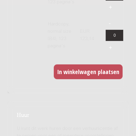
123 pagina's
Hardcopy,
normal size
EUR
(B4), 123
123,14
pagina's
Huur
U kunt dit werk huren door een verhuurlicentie af