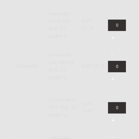
Hardcopy,
study size
EUR
(A4), 52
53,71
pagina's
Download
naar Newzik
Koorpartij
EUR 12,14
(B4), 33
pagina's
Download in
EUR
PDF (B4), 33
14,57
pagina's
Hardcopy,