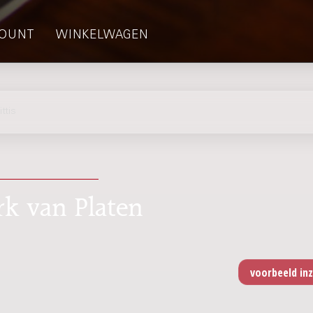
OUNT
WINKELWAGEN
ttis
rk van Platen