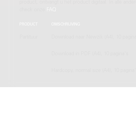
product, ontvangt u het product digitaal. In alle and
check onze
FAQ
.
PRODUCT
OMSCHRIJVING
Partituur
Download naar Newzik (A4), 10 pagina
Download in PDF (A4), 10 pagina's
Hardcopy, normal size (A4), 10 pagina