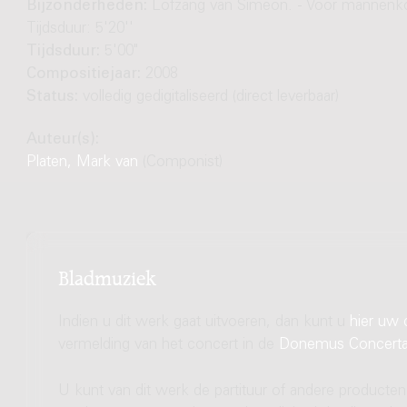
Bijzonderheden:
Lofzang van Simeon. - Voor mannenko
Tijdsduur: 5'20''
Tijdsduur:
5'00"
Compositiejaar:
2008
Status:
volledig gedigitaliseerd (direct leverbaar)
Auteur(s):
Platen, Mark van
(Componist)
Bladmuziek
Indien u dit werk gaat uitvoeren, dan kunt u
hier uw 
vermelding van het concert in de
Donemus Concert
U kunt van dit werk de partituur of andere producten