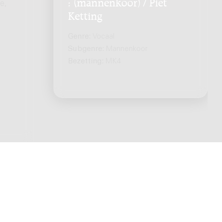
: (mannenkoor) / Piet
e,
Ketting
Genre:
Vocaal
Subgenre:
Mannenkoor
Bezetting:
MK4