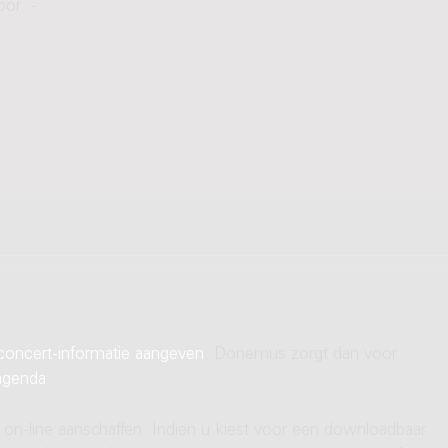
or. -
concert-informatie aangeven
. Donemus zorgt dan voor
agenda
.
 on-line aanschaffen. Indien u kiest voor een downloadbaar