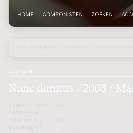
HOME
COMPONISTEN
ZOEKEN
ACC
home
>
componisten
> meerdere componisten > Nunc dimi
COMPOSITIE
Nunc dimittis : 2008 / Ma
Uitgavenummer:
11824
Genre:
Vocaal
Subgenre:
Mannenkoor
Bezetting:
MK