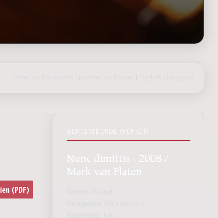
delen op Facebook
|
posten op Twitter
|
English
|
inloggen
GERELATEERDE WERKEN
Nunc dimittis : 2008 /
Mark van Platen
Genre:
Vocaal
Subgenre:
Mannenkoor
Bezetting:
MK