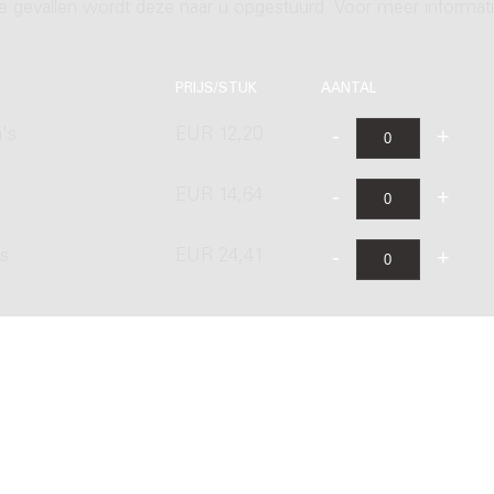
ere gevallen wordt deze naar u opgestuurd. Voor meer informati
PRIJS/STUK
AANTAL
's
EUR 12,20
EUR 14,64
's
EUR 24,41