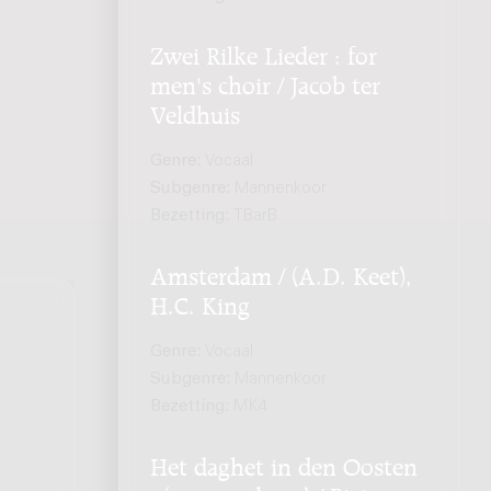
Zwei Rilke Lieder : for
men's choir / Jacob ter
Veldhuis
Genre:
Vocaal
Subgenre:
Mannenkoor
Bezetting:
TBarB
Amsterdam / (A.D. Keet),
H.C. King
Genre:
Vocaal
Subgenre:
Mannenkoor
Bezetting:
MK4
Het daghet in den Oosten