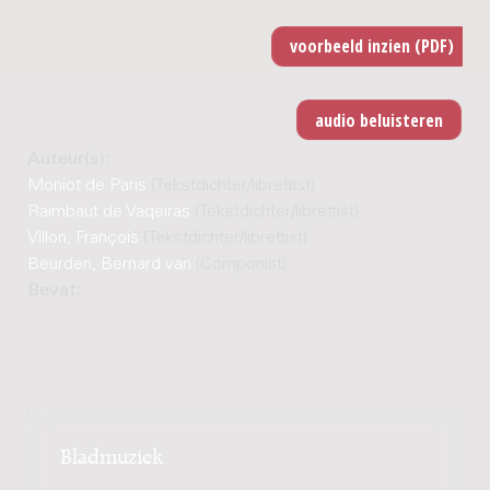
Auteur(s):
Moniot de Paris
(Tekstdichter/librettist)
Raimbaut de Vaqeiras
(Tekstdichter/librettist)
Villon, François
(Tekstdichter/librettist)
Beurden, Bernard van
(Componist)
Bevat:
Bladmuziek