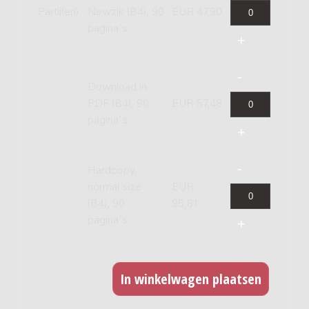
Partij(en)
Newzik (B4), 90
EUR 47,90
pagina's
Download in
PDF (B4), 90
EUR 57,48
pagina's
Hardcopy,
normal size
EUR
(B4), 90
95,81
pagina's