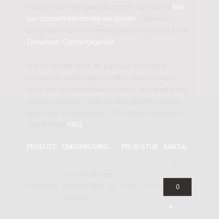
Indien u dit werk gaat uitvoeren, dan kunt u
hier
uw concert-informatie aangeven
. Donemus
zorgt dan voor vermelding van het concert in de
Donemus Concertagenda
.
U kunt van dit werk de partituur of andere
producten on-line aanschaffen. Indien u kiest
voor een downloadbaar product, ontvangt u het
product digitaal. In alle andere gevallen wordt
deze naar u opgestuurd. Voor meer informatie,
check onze
FAQ
.
PRODUCT
OMSCHRIJVING
PRIJS/STUK
AANTAL
Download naar
Partituur
Newzik (B4), 40
EUR 27,19
pagina's