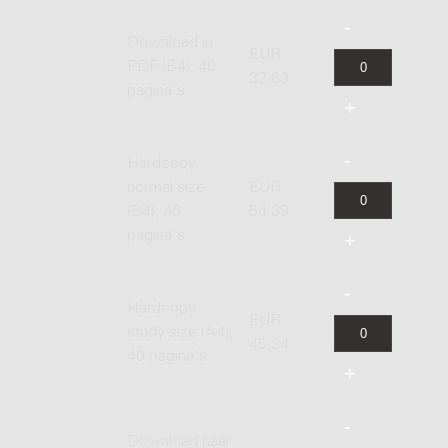
Download in
EUR
PDF (B4), 40
32,63
pagina's
Hardcopy,
normal size
EUR
(B4), 40
54,39
pagina's
Hardcopy,
EUR
study size (A4),
45,34
40 pagina's
Download naar