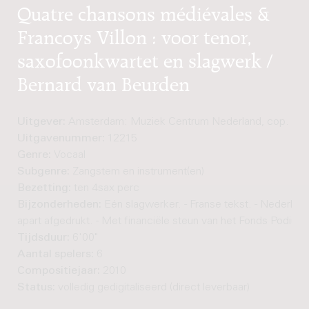
Quatre chansons médiévales &
Francoys Villon : voor tenor,
saxofoonkwartet en slagwerk /
Bernard van Beurden
Uitgever:
Amsterdam: Muziek Centrum Nederland, cop. 201
Uitgavenummer:
12215
Genre:
Vocaal
Subgenre:
Zangstem en instrument(en)
Bezetting:
ten 4sax perc
Bijzonderheden:
Eén slagwerker. - Franse tekst. - Nederland
apart afgedrukt. - Met financiële steun van het Fonds Podium
Tijdsduur:
6'00"
Aantal spelers:
6
Compositiejaar:
2010
Status:
volledig gedigitaliseerd (direct leverbaar)