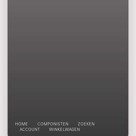
HOME
COMPONISTEN
ZOEKEN
ACCOUNT
WINKELWAGEN