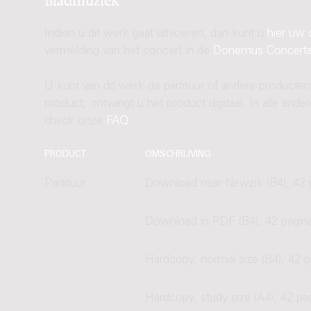
Indien u dit werk gaat uitvoeren, dan kunt u
hier uw 
vermelding van het concert in de
Donemus Concert
U kunt van dit werk de partituur of andere producten
product, ontvangt u het product digitaal. In alle and
check onze
FAQ
.
PRODUCT
OMSCHRIJVING
Partituur
Download naar Newzik (B4), 42 
Download in PDF (B4), 42 pagin
Hardcopy, normal size (B4), 42 p
Hardcopy, study size (A4), 42 pa