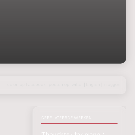
delen op Facebook
|
posten op Twitter
|
English
|
inloggen
GERELATEERDE WERKEN
Thoughts : for piano /