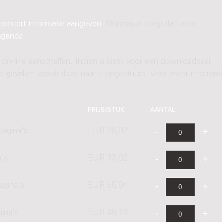
concert-informatie aangeven
. Donemus zorgt dan voor
agenda
.
 on-line aanschaffen. Indien u kiest voor een downloadbaar
ere gevallen wordt deze naar u opgestuurd. Voor meer informati
PRIJS/STUK
AANTAL
pagina's
EUR 28,02
a's
EUR 33,62
agina's
EUR 56,04
gina's
EUR 46,73