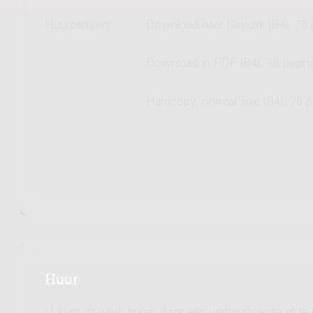
Huurpartij(en)
Download naar Newzik (B4), 78 
Download in PDF (B4), 78 pagin
Hardcopy, normal size (B4), 78 p
Huur