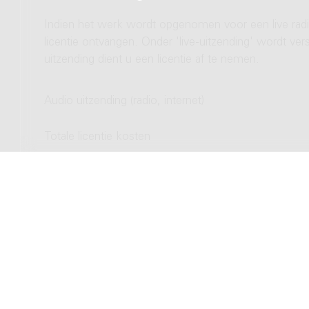
Indien het werk wordt opgenomen voor een live radio
licentie ontvangen. Onder 'live-uitzending' wordt ve
uitzending dient u een licentie af te nemen.
Audio uitzending (radio, internet)
Totale licentie kosten
Video uitzending (TV, streamen)
Totale licentie kosten