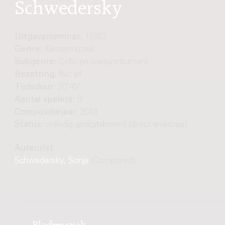
Schwedersky
Uitgavenummer:
12923
Genre:
Kamermuziek
Subgenre:
Cello en toetsinstrument
Bezetting:
8vc pf
Tijdsduur:
20'45"
Aantal spelers:
9
Compositiejaar:
2013
Status:
volledig gedigitaliseerd (direct leverbaar)
Auteur(s):
Schwedersky, Sonja
(Componist)
Bladmuziek