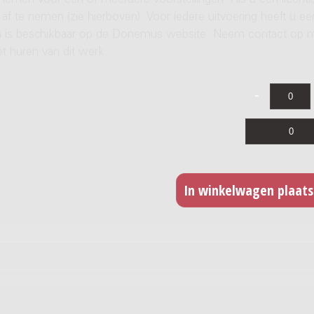
 nemen voor een of meerdere voorstellingen. Als u een licenti
af te nemen (zie hierboven). Voor iedere uitvoering heeft u ee
ren is beschikbaar op de Donemus website. Neem contact op 
t huren van dit werk.