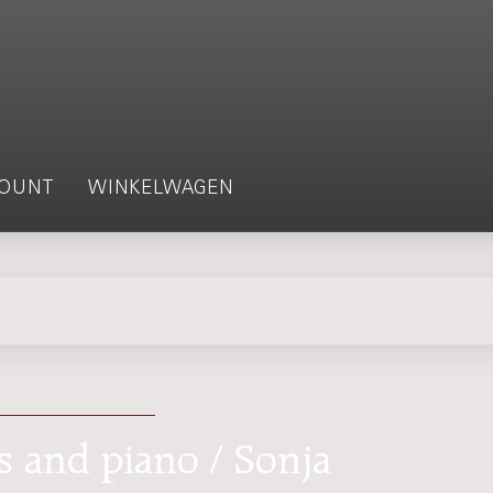
OUNT
WINKELWAGEN
s and piano / Sonja