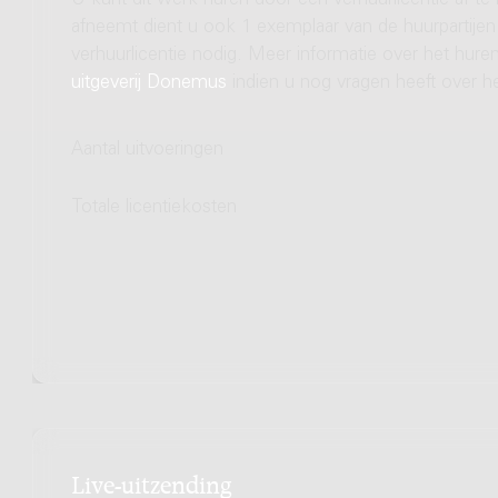
U kunt dit werk huren door een verhuurlicentie af te
afneemt dient u ook 1 exemplaar van de huurpartijen 
verhuurlicentie nodig. Meer informatie over het hu
uitgeverij Donemus
indien u nog vragen heeft over he
Aantal uitvoeringen
Totale licentiekosten
Live-uitzending