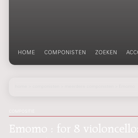
HOME
COMPONISTEN
ZOEKEN
ACC
home
>
componisten
> meerdere componisten > Emomo
COMPOSITIE
Emomo : for 8 violoncello