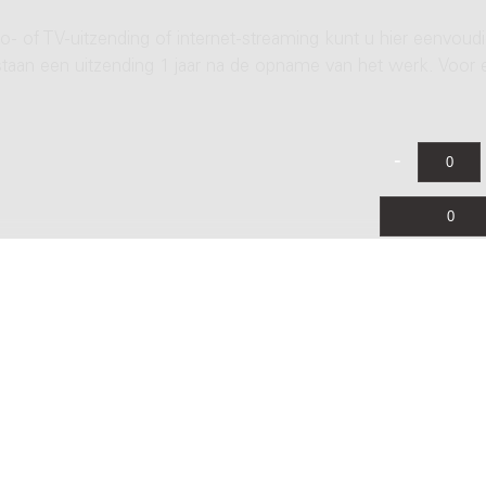
- of TV-uitzending of internet-streaming kunt u hier eenvoud
rstaan een uitzending 1 jaar na de opname van het werk. Voor 