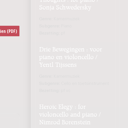
Sonja Schwedersky
Genre:
Kamermuziek
Subgenre:
Piano
Bezetting:
pf
Drie Bewegingen : voor
piano en violoncello /
Yentl Tijssens
Genre:
Kamermuziek
Subgenre:
Cello en toetsinstrument
Bezetting:
pf vc
Heroic Elegy : for
violoncello and piano /
Nimrod Borenstein