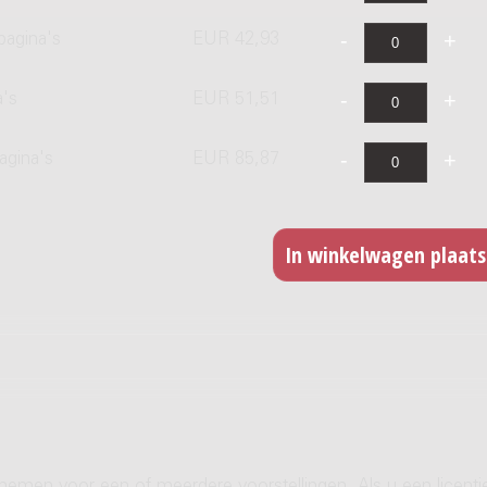
pagina's
EUR 42,93
a's
EUR 51,51
agina's
EUR 85,87