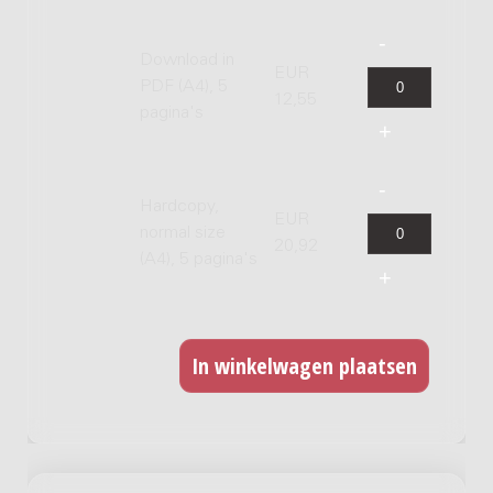
Download in
EUR
PDF (A4), 5
12,55
pagina's
Hardcopy,
EUR
normal size
20,92
(A4), 5 pagina's