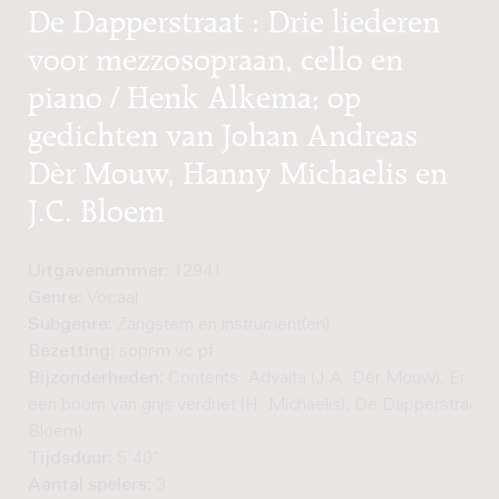
De Dapperstraat : Drie liederen
voor mezzosopraan, cello en
piano / Henk Alkema; op
gedichten van Johan Andreas
Dèr Mouw, Hanny Michaelis en
J.C. Bloem
Uitgavenummer:
12941
Genre:
Vocaal
Subgenre:
Zangstem en instrument(en)
Bezetting:
sopr-m vc pf
Bijzonderheden:
Contents: Advaita (J.A. Dèr Mouw); Er groei
een boom van grijs verdriet (H. Michaelis); De Dapperstraat (
Bloem).
Tijdsduur:
5'40"
Aantal spelers:
3