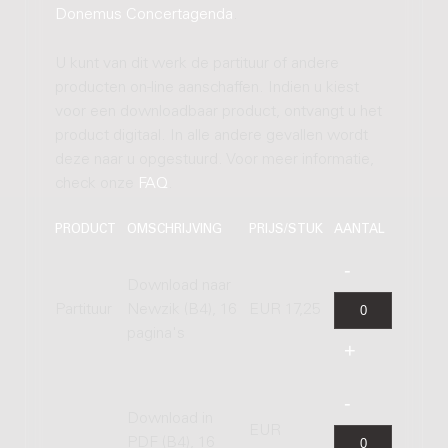
Donemus Concertagenda
.
U kunt van dit werk de partituur of andere
producten on-line aanschaffen. Indien u kiest
voor een downloadbaar product, ontvangt u het
product digitaal. In alle andere gevallen wordt
deze naar u opgestuurd. Voor meer informatie,
check onze
FAQ
.
PRODUCT
OMSCHRIJVING
PRIJS/STUK
AANTAL
Download naar
Partituur
Newzik (B4), 16
EUR 17,25
pagina's
Download in
EUR
PDF (B4), 16