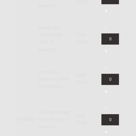
20,69
pagina's
Hardcopy,
normal size
EUR
(B4), 16
34,50
pagina's
Hardcopy,
EUR
study size (A4),
28,60
16 pagina's
Download naar
EUR
Partij(en)
Newzik (A4), 5
10,46
pagina's