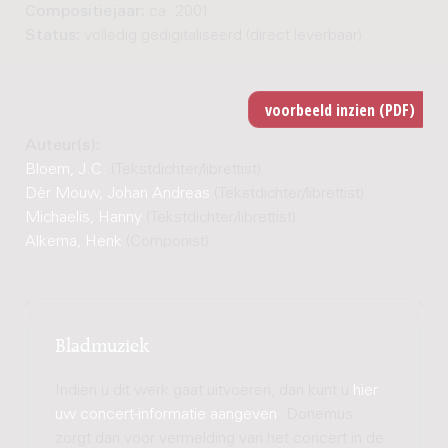
Compositiejaar:
ca. 2001
Status:
volledig gedigitaliseerd (direct leverbaar)
Auteur(s):
Bloem, J.C.
(Tekstdichter/librettist)
Dèr Mouw, Johan Andreas
(Tekstdichter/librettist)
Michaelis, Hanny
(Tekstdichter/librettist)
Alkema, Henk
(Componist)
Bladmuziek
Indien u dit werk gaat uitvoeren, dan kunt u
hier
uw concert-informatie aangeven
. Donemus
zorgt dan voor vermelding van het concert in de