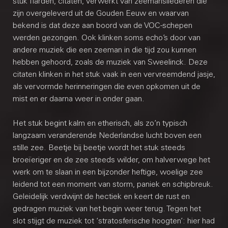
stuk flarden, citaten, verwerkt van zeemansliederen die
zijn overgeleverd uit de Gouden Eeuw en waarvan
bekend is dat deze aan boord van de VOC-schepen
werden gezongen. Ook klinken soms echo’s door van
andere muziek die een zeeman in die tijd zou kunnen
hebben gehoord, zoals de muziek van Sweelinck. Deze
citaten klinken in het stuk vaak in een vervreemdend jasje,
als vervormde herinneringen die even opkomen uit de
mist en er daarna weer in onder gaan.
Het stuk begint kalm en etherisch, als zo’n typisch
langzaam veranderende Nederlandse lucht boven een
stille zee. Beetje bij beetje wordt het stuk steeds
broeïeriger en de zee steeds wilder, om halverwege het
werk om te slaan in een bijzonder heftige, woelige zee
leidend tot een moment van storm, paniek en schipbreuk.
Geleidelijk verdwijnt de hectiek en keert de rust en
gedragen muziek van het begin weer terug. Tegen het
slot stijgt de muziek tot ‘stratosferische hoogten’: hier had