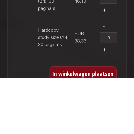
(B4), 30
46,10
pagina's
Hardcopy,
EUR
study size (A4),
38,36
30 pagina's
GERELATEERDE WERKEN
24 capriccio's voor viool solo