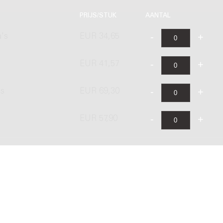
PRIJS/STUK
AANTAL
a's
EUR 34,65
EUR 41,57
's
EUR 69,30
EUR 57,90