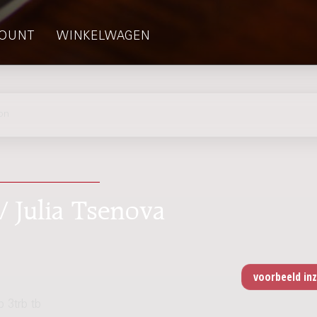
OUNT
WINKELWAGEN
on
/ Julia Tsenova
p 3trb tb