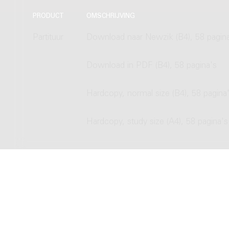
PRODUCT
OMSCHRIJVING
Partituur
Download naar Newzik (B4), 58 pagin
Download in PDF (B4), 58 pagina's
Hardcopy, normal size (B4), 58 pagina
Hardcopy, study size (A4), 58 pagina's