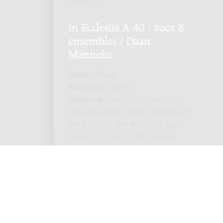
ad lib.) str
In Ecclesiis A 40 : voor 8
ensembles / Daan
Manneke
Genre:
Orkest
Subgenre:
Orkest
Bezetting:
I: ob cl 2cl (2ssax) fg 2
bsax (bcl cl) bcl II: 5trp III: 4trb tba IV:
4hn V: 3trp VI: 3trb tba VII: 2fl (pic)
2asax cl VIII: hn trp 2trb tba perc