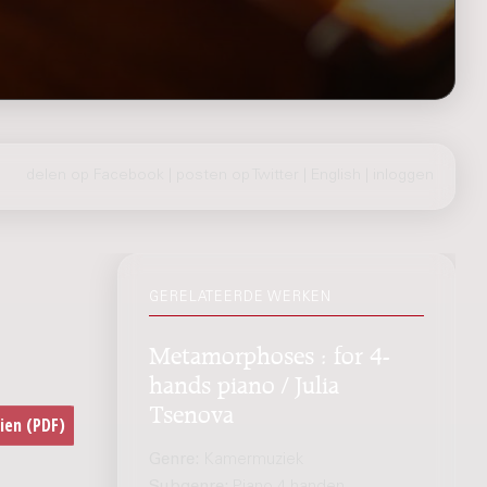
delen op Facebook
|
posten op Twitter
|
English
|
inloggen
GERELATEERDE WERKEN
Metamorphoses : for 4-
hands piano / Julia
Tsenova
Genre:
Kamermuziek