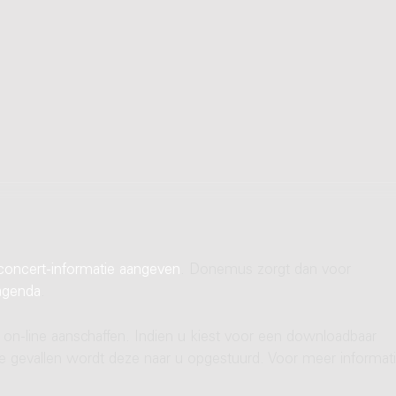
concert-informatie aangeven
. Donemus zorgt dan voor
agenda
.
 on-line aanschaffen. Indien u kiest voor een downloadbaar
ere gevallen wordt deze naar u opgestuurd. Voor meer informati