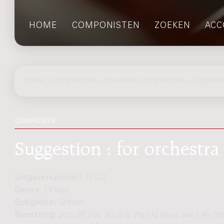
HOME
COMPONISTEN
ZOEKEN
ACC
home
>
componisten
> meerdere componisten > Suggesti
COMPOSITIE
Suggestion : for orchestra 
Uitgavenummer:
13122
Genre:
Orkest
Subgenre:
Orkest
Bezetting:
picc 2fl 2ob 3cl cl-b 2fg cfg sax-a sax-t 4h 3tr