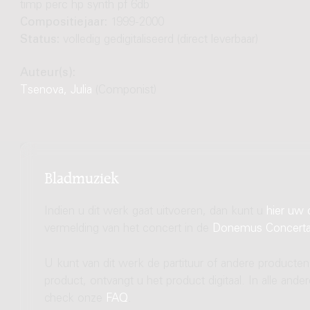
timp perc hp synth pf 6db
Compositiejaar:
1999-2000
Status:
volledig gedigitaliseerd (direct leverbaar)
Auteur(s):
Tsenova, Julia
(Componist)
Bladmuziek
Indien u dit werk gaat uitvoeren, dan kunt u
hier uw 
vermelding van het concert in de
Donemus Concert
U kunt van dit werk de partituur of andere producten
product, ontvangt u het product digitaal. In alle and
check onze
FAQ
.