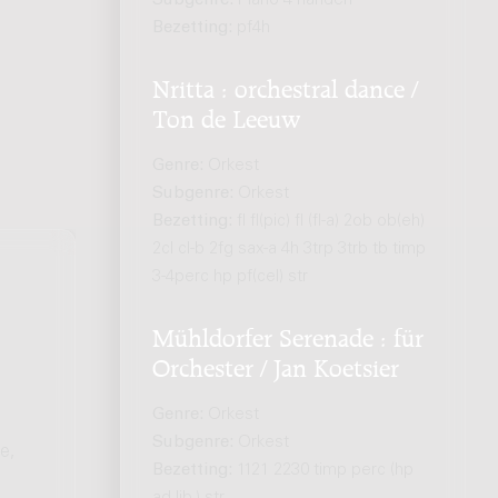
Subgenre:
Piano 4 handen
Bezetting:
pf4h
Nritta : orchestral dance /
Ton de Leeuw
Genre:
Orkest
Subgenre:
Orkest
Bezetting:
fl fl(pic) fl (fl-a) 2ob ob(eh)
2cl cl-b 2fg sax-a 4h 3trp 3trb tb timp
3-4perc hp pf(cel) str
Mühldorfer Serenade : für
Orchester / Jan Koetsier
Genre:
Orkest
Subgenre:
Orkest
e,
Bezetting:
1121 2230 timp perc (hp