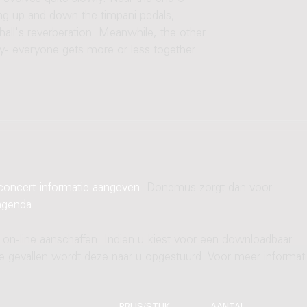
ving up and down the timpani pedals,
hall's reverberation. Meanwhile, the other
ly- everyone gets more or less together
concert-informatie aangeven
. Donemus zorgt dan voor
agenda
.
 on-line aanschaffen. Indien u kiest voor een downloadbaar
ere gevallen wordt deze naar u opgestuurd. Voor meer informati