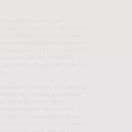
 single malt whiskies. It was
al Capital of Europe 1993" which had to
ation. This building has an extremely
 of stairs and galleries, so the idea was
uite rapidly chose for the "homogeneous"
d percussionists. About half of the
tuated with the soloists in the center of
on.
ts playing on 18 Gongs), quite surprizingly
denly the 6 orchestral percussionists
 choir makes its entrance. Many
t percussion passage. Next comes a
 clarinet and finally the horn and again
ruments, after some 10 minutes of silence.
c evolves quite slowly. Near the end 6