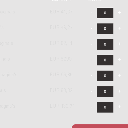
PRIJS/STUK
AANTAL
agina's
EUR 41,07
's
EUR 49,27
agina's
EUR 82,14
ina's
EUR 57,90
pagina's
EUR 69,85
a's
EUR 83,82
pagina's
EUR 139,71