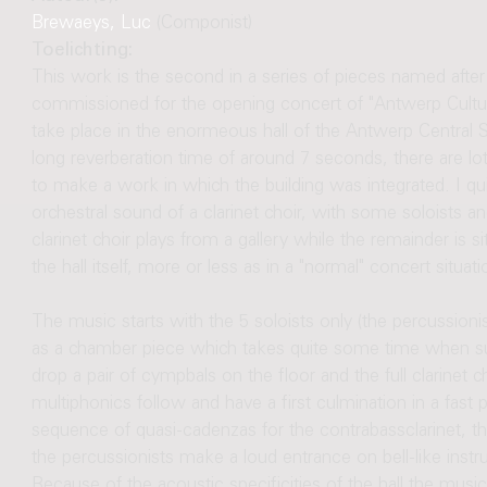
Brewaeys, Luc
(Componist)
Toelichting:
This work is the second in a series of pieces named after
commissioned for the opening concert of "Antwerp Cultur
take place in the enormeous hall of the Antwerp Central St
long reverberation time of around 7 seconds, there are lots
to make a work in which the building was integrated. I q
orchestral sound of a clarinet choir, with some soloists an
clarinet choir plays from a gallery while the remainder is si
the hall itself, more or less as in a "normal" concert situati
The music starts with the 5 soloists only (the percussionis
as a chamber piece which takes quite some time when sud
drop a pair of cympbals on the floor and the full clarinet
multiphonics follow and have a first culmination in a fas
sequence of quasi-cadenzas for the contrabassclarinet, the
the percussionists make a loud entrance on bell-like inst
Because of the acoustic specificities of the hall the musi