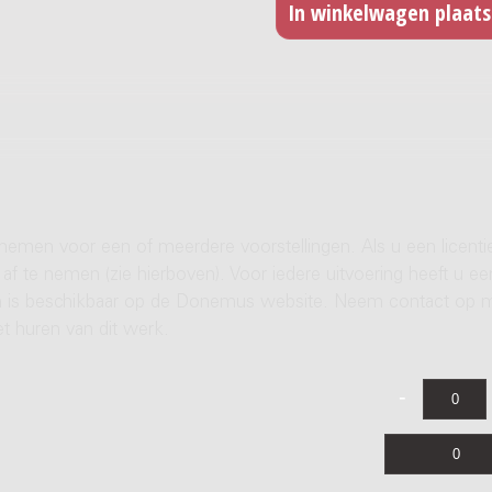
 nemen voor een of meerdere voorstellingen. Als u een licenti
af te nemen (zie hierboven). Voor iedere uitvoering heeft u ee
ren is beschikbaar op de Donemus website. Neem contact op 
t huren van dit werk.