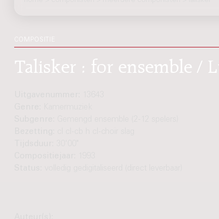
home
>
componisten
> meerdere componisten > Talisker
COMPOSITIE
Talisker : for ensemble /
Uitgavenummer:
13643
Genre:
Kamermuziek
Subgenre:
Gemengd ensemble (2-12 spelers)
Bezetting:
cl cl-cb h cl-choir slag
Tijdsduur:
30'00"
Compositiejaar:
1993
Status:
volledig gedigitaliseerd (direct leverbaar)
Auteur(s):