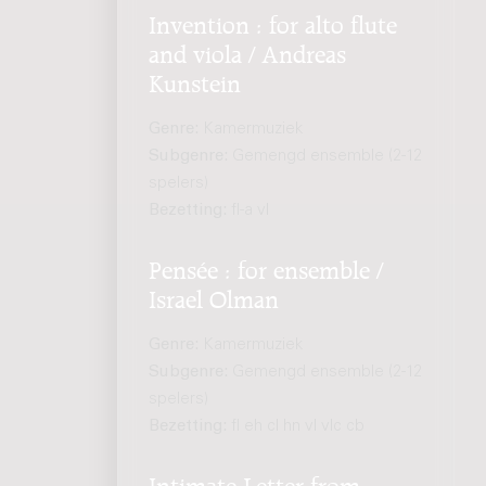
Invention : for alto flute
and viola / Andreas
Kunstein
Genre:
Kamermuziek
Subgenre:
Gemengd ensemble (2-12
spelers)
Bezetting:
fl-a vl
Pensée : for ensemble /
Israel Olman
Genre:
Kamermuziek
Subgenre:
Gemengd ensemble (2-12
spelers)
Bezetting:
fl eh cl hn vl vlc cb
Intimate Letter from