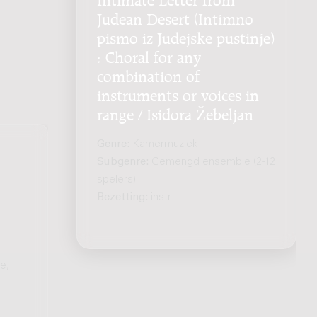
Judean Desert (Intimno
pismo iz Judejske pustinje)
: Choral for any
combination of
instruments or voices in
range / Isidora Žebeljan
Genre:
Kamermuziek
Subgenre:
Gemengd ensemble (2-12
spelers)
Bezetting:
instr
e,