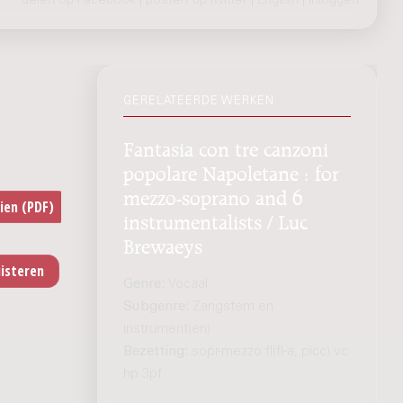
delen op Facebook
|
posten op Twitter
|
English
|
inloggen
GERELATEERDE WERKEN
Fantasia con tre canzoni
popolare Napoletane : for
mezzo-soprano and 6
instrumentalists / Luc
Brewaeys
Genre:
Vocaal
Subgenre:
Zangstem en
instrument(en)
Bezetting:
sopr-mezzo fl(fl-a, picc) vc
hp 3pf