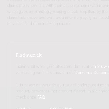
clarinets play low D's with their bell on timpani whili mo
which gives an amazingly phasing effect, amplified by the 
clarinettists move and walk around while playing as -slow
for a final kind of culminating march.
Bladmuziek
Indien u dit werk gaat uitvoeren, dan kunt u
hier uw 
vermelding van het concert in de
Donemus Concert
U kunt van dit werk de partituur of andere producten
product, ontvangt u het product digitaal. In alle and
check onze
FAQ
.