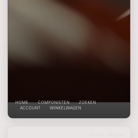
HOME
COMPONISTEN
ZOEKEN
ACCOUNT
WINKELWAGEN