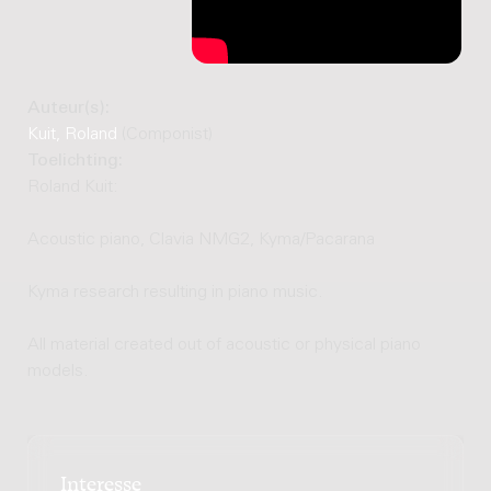
Auteur(s):
Kuit, Roland
(Componist)
Toelichting:
Roland Kuit:
Acoustic piano, Clavia NMG2, Kyma/Pacarana
Kyma research resulting in piano music.
All material created out of acoustic or physical piano
models.
Interesse