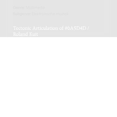
Genre:
Multimedia
Subgenre:
Elektronische muziek
Tectonic Articulation of #6A5D4D /
Roland Kuit
Genre:
Multimedia
Subgenre:
Elektronische muziek
Restructure I / Roland Kuit
Genre:
Multimedia
Subgenre:
Elektronische muziek
Bezetting:
elec
Between Noise and Tone / Roland Kuit
Genre:
Multimedia
Subgenre:
Elektronische muziek