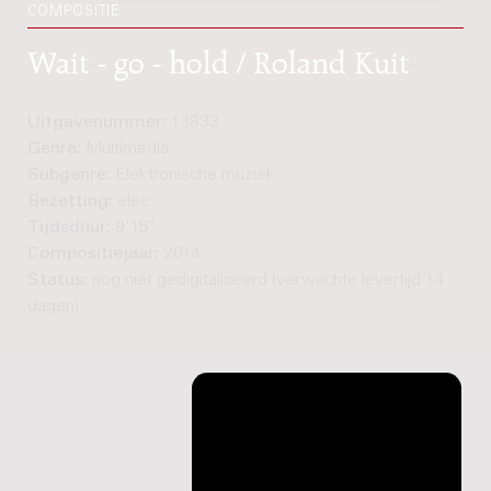
COMPOSITIE
Wait - go - hold / Roland Kuit
Uitgavenummer:
13833
Genre:
Multimedia
Subgenre:
Elektronische muziek
Bezetting:
elec
Tijdsduur:
9'15"
Compositiejaar:
2014
Status:
nog niet gedigitaliseerd (verwachte levertijd 14
dagen)