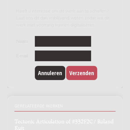
Heeft u interesse om dit werk aan te schaffen?
Laat ons dit dan vrijblijvend weten zodat we dit
werk met voorrang kunnen digitaliseren.
Naam
E-mail
GERELATEERDE WERKEN
Tectonic Articulation of #332F2C / Roland
Kuit