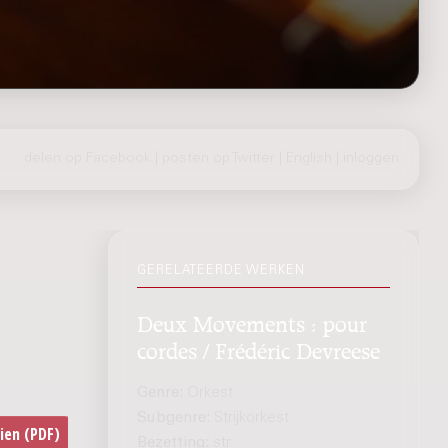
delen op Facebook
|
posten op Twitter
|
English
|
inloggen
GERELATEERDE WERKEN
Deux Movements : pour
cordes / Frédéric Devreese
Genre:
Orkest
Subgenre:
Strijkorkest
Bezetting:
str