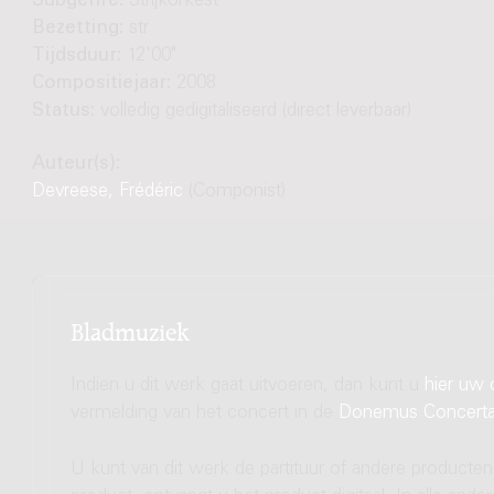
Subgenre:
Strijkorkest
Bezetting:
str
Tijdsduur:
12'00"
Compositiejaar:
2008
Status:
volledig gedigitaliseerd (direct leverbaar)
Auteur(s):
Devreese, Frédéric
(Componist)
Bladmuziek
Indien u dit werk gaat uitvoeren, dan kunt u
hier uw 
vermelding van het concert in de
Donemus Concert
U kunt van dit werk de partituur of andere producten