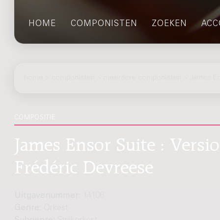
HOME
COMPONISTEN
ZOEKEN
ACC
home
>
componisten
> meerdere componisten > James En
COMPOSITIE
James Ensor Suite : Versio
Frédéric Devreese
Uitgavenummer:
14106
Genre:
Orkest