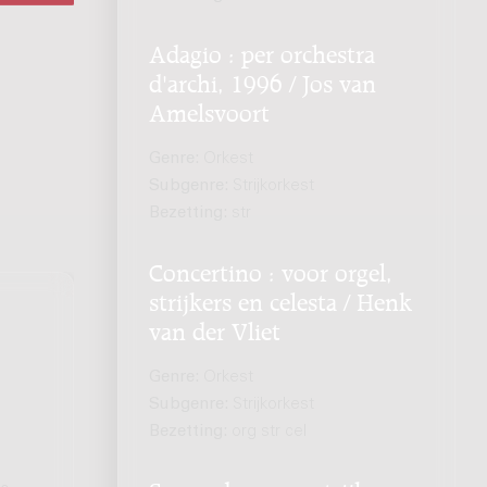
Adagio : per orchestra
d'archi, 1996 / Jos van
Amelsvoort
Genre:
Orkest
Subgenre:
Strijkorkest
Bezetting:
str
Concertino : voor orgel,
strijkers en celesta / Henk
van der Vliet
Genre:
Orkest
Subgenre:
Strijkorkest
Bezetting:
org str cel