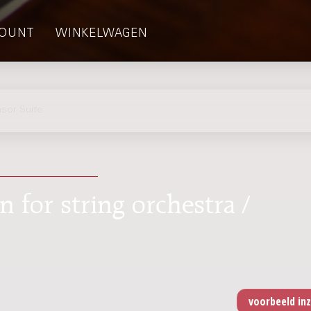
OUNT
WINKELWAGEN
sor Suite
n for string orchestra /