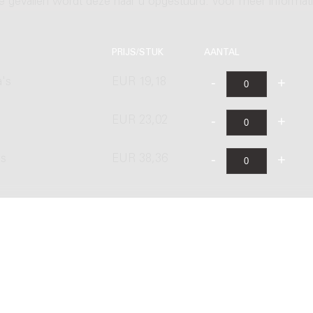
ere gevallen wordt deze naar u opgestuurd. Voor meer informati
PRIJS/STUK
AANTAL
a's
EUR 19,18
EUR 23,02
's
EUR 38,36