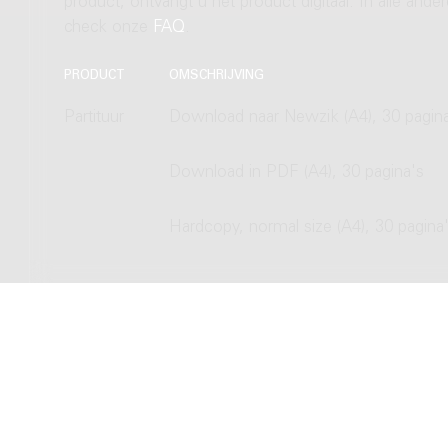
product, ontvangt u het product digitaal. In alle and
check onze
FAQ
.
PRODUCT
OMSCHRIJVING
Partituur
Download naar Newzik (A4), 30 pagin
Download in PDF (A4), 30 pagina's
Hardcopy, normal size (A4), 30 pagina