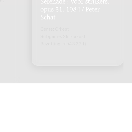
e,
Serenade : voor strijkers,
opus 31, 1984 / Peter
Schat
Genre:
Orkest
Subgenre:
Strijkorkest
Bezetting:
str(4.3.2.2.1.)