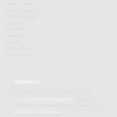
Allegro moderao
Allegro moderato
Allegro moderato
Andante
Allegretto
Maestoso
Adagio
Liberamente
Allegro vivace
Bladmuziek
Indien u dit werk gaat uitvoeren, dan kunt u
hier
uw concert-informatie aangeven
. Donemus
zorgt dan voor vermelding van het concert in de
Donemus Concertagenda
.