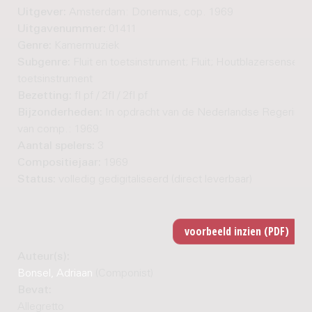
Uitgever:
Amsterdam: Donemus, cop. 1969
Uitgavenummer:
01411
Genre:
Kamermuziek
Subgenre:
Fluit en toetsinstrument; Fluit; Houtblazersensem
toetsinstrument
Bezetting:
fl pf / 2fl / 2fl pf
Bijzonderheden:
In opdracht van de Nederlandse Regering. 
van comp.: 1969
Aantal spelers:
3
Compositiejaar:
1969
Status:
volledig gedigitaliseerd (direct leverbaar)
Auteur(s):
Bonsel, Adriaan
(Componist)
Bevat:
Allegretto