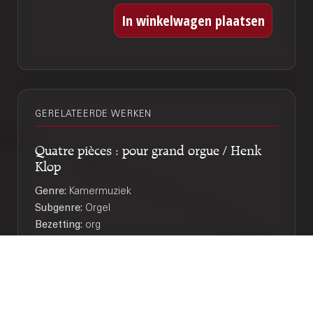
GERELATEERDE WERKEN
Quatre pièces : pour grand orgue / Henk
Klop
Genre:
Kamermuziek
Subgenre:
Orgel
Bezetting:
org
Liedjes door Rosy Wertheim: Zommer :
for alto or baritone and piano / Rosy
Wertheim; words by Guido Gezelle