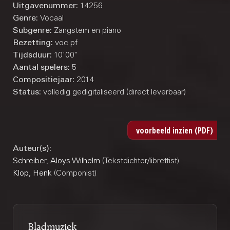
Uitgavenummer:
14256
Genre:
Vocaal
Subgenre:
Zangstem en piano
Bezetting:
voc pf
Tijdsduur:
10'00"
Aantal spelers:
5
Compositiejaar:
2014
Status:
volledig gedigitaliseerd (direct leverbaar)
Auteur(s):
Schreiber, Aloys Wilhelm
(Tekstdichter/librettist)
Klop, Henk
(Componist)
Bladmuziek