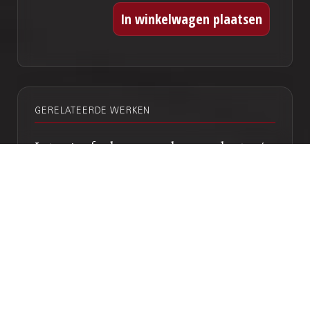
GERELATEERDE WERKEN
Letargia : for large symphony orchestra /
Svyatoslav Lunyov
Genre:
Orkest
Subgenre:
Orkest
Bezetting:
3fl 2ob eh 2cl cl-b 2fg cfg 4h 2trp 3trb
timp perc hp pf str
Sonate : voor viool en piano, 1932 /
Hendrik Andriessen