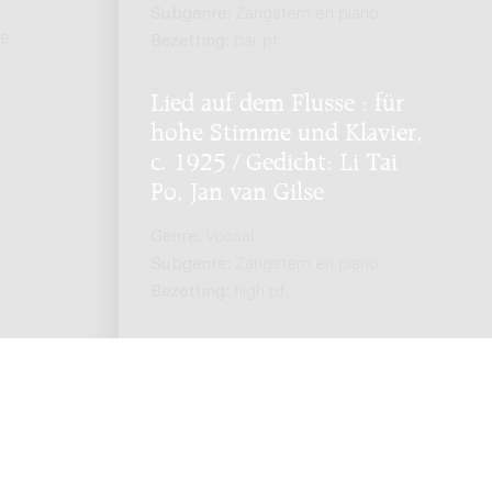
Subgenre:
Zangstem en piano
e,
Bezetting:
bar pf
Lied auf dem Flusse : für
hohe Stimme und Klavier,
c. 1925 / Gedicht: Li Tai
Po, Jan van Gilse
Genre:
Vocaal
Subgenre:
Zangstem en piano
Bezetting:
high pf