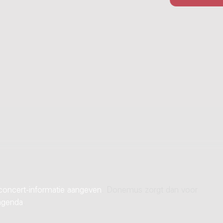
concert-informatie aangeven
. Donemus zorgt dan voor
agenda
.