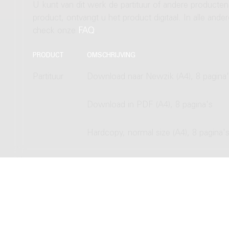
U kunt van dit werk de partituur of andere producten
product, ontvangt u het product digitaal. In alle and
check onze
FAQ
.
PRODUCT
OMSCHRIJVING
Partituur
Download naar Newzik (A4), 8 pagina
Download in PDF (A4), 8 pagina's
Hardcopy, normal size (A4), 8 pagina'