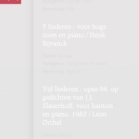
Subgenre:
Fluit en harp
Bezetting:
fl hp
5 liederen : voor hoge
stem en piano / Henk
Bijvanck
Genre:
Vocaal
Subgenre:
Zangstem en piano
Bezetting:
high pf
Vijf liederen : opus 94, op
gedichten van J.J.
Slauerhoff, voor bariton
en piano, 1982 / Léon
Orthel
Genre:
Vocaal