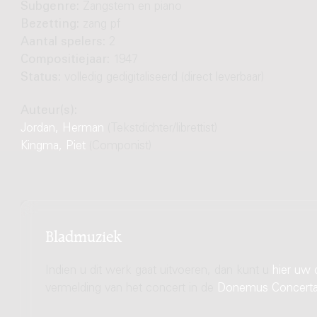
Subgenre:
Zangstem en piano
Bezetting:
zang pf
Aantal spelers:
2
Compositiejaar:
1947
Status:
volledig gedigitaliseerd (direct leverbaar)
Auteur(s):
Jordan, Herman
(Tekstdichter/librettist)
Kingma, Piet
(Componist)
Bladmuziek
Indien u dit werk gaat uitvoeren, dan kunt u
hier uw 
vermelding van het concert in de
Donemus Concert