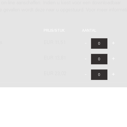
 on-line aanschaffen. Indien u kiest voor een downloadbaar
ere gevallen wordt deze naar u opgestuurd. Voor meer informati
PRIJS/STUK
AANTAL
's
EUR 11,51
EUR 13,81
s
EUR 23,02