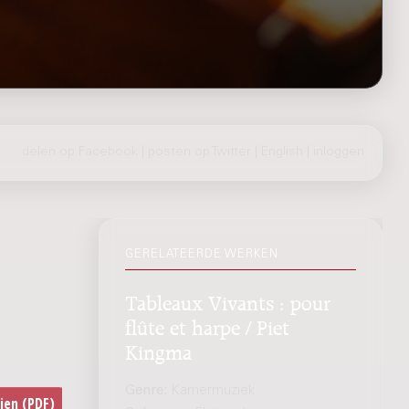
delen op Facebook
|
posten op Twitter
|
English
|
inloggen
GERELATEERDE WERKEN
Tableaux Vivants : pour
flûte et harpe / Piet
Kingma
Genre:
Kamermuziek