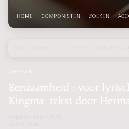
HOME
COMPONISTEN
ZOEKEN
ACC
home
>
componisten
> meerdere componisten > Eenzaam
COMPOSITIE
Eenzaamheid : voor lyrisc
Kingma; tekst door Herm
Uitgavenummer:
15019
Genre:
Vocaal