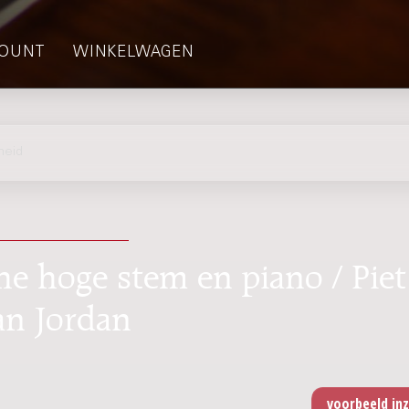
OUNT
WINKELWAGEN
heid
he hoge stem en piano / Piet
an Jordan