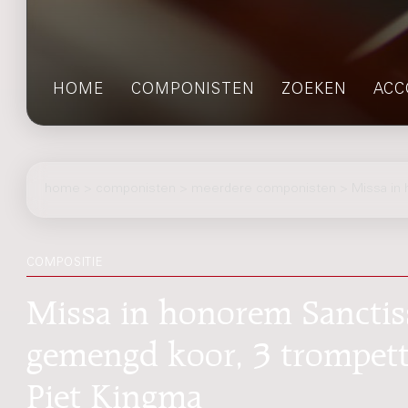
HOME
COMPONISTEN
ZOEKEN
ACC
home
>
componisten
> meerdere componisten > Missa in h
COMPOSITIE
Missa in honorem Sanctiss
gemengd koor, 3 trompette
Piet Kingma