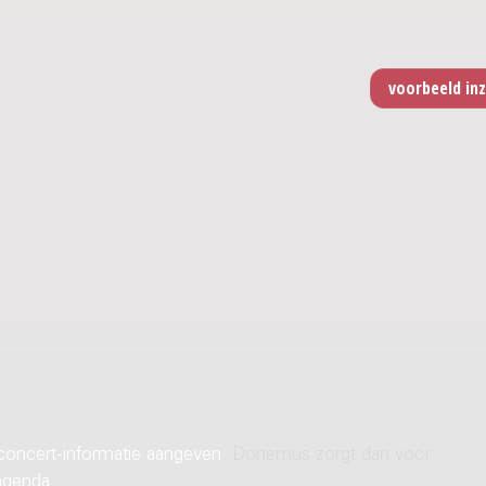
concert-informatie aangeven
. Donemus zorgt dan voor
agenda
.