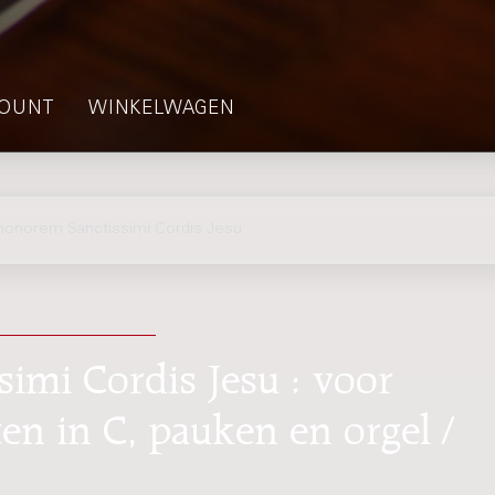
OUNT
WINKELWAGEN
onorem Sanctissimi Cordis Jesu
imi Cordis Jesu : voor
n in C, pauken en orgel /