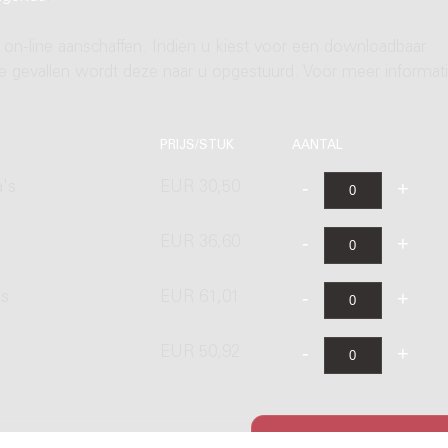
 on-line aanschaffen. Indien u kiest voor een downloadbaar
ere gevallen wordt deze naar u opgestuurd. Voor meer informati
PRIJS/STUK
AANTAL
a's
EUR 30,50
EUR 36,60
's
EUR 61,01
EUR 50,92