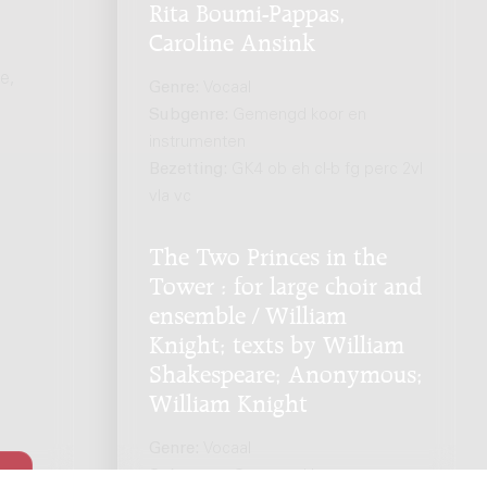
Rita Boumi-Pappas,
Caroline Ansink
e,
Genre:
Vocaal
Subgenre:
Gemengd koor en
instrumenten
Bezetting:
GK4 ob eh cl-b fg perc 2vl
vla vc
The Two Princes in the
Tower : for large choir and
ensemble / William
Knight; texts by William
Shakespeare; Anonymous;
William Knight
Genre:
Vocaal
Subgenre:
Gemengd koor en