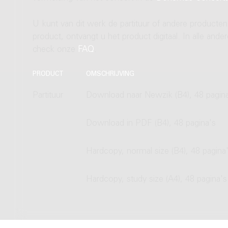
U kunt van dit werk de partituur of andere producten
product, ontvangt u het product digitaal. In alle and
check onze
FAQ
.
PRODUCT
OMSCHRIJVING
Partituur
Download naar Newzik (B4), 48 pagin
Download in PDF (B4), 48 pagina's
Hardcopy, normal size (B4), 48 pagina
Hardcopy, study size (A4), 48 pagina's