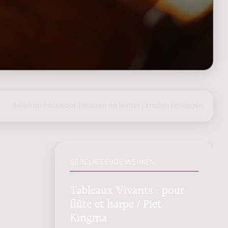
delen op Facebook
|
posten op Twitter
|
English
|
inloggen
GERELATEERDE WERKEN
Tableaux Vivants : pour
flûte et harpe / Piet
Kingma