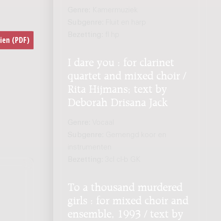
Genre:
Kamermuziek
Subgenre:
Fluit en harp
Bezetting:
fl hp
I dare you : for clarinet
quartet and mixed choir /
Rita Hijmans; text by
Deborah Drisana Jack
Genre:
Vocaal
Subgenre:
Gemengd koor en
instrumenten
Bezetting:
3cl cl-b GK
To a thousand murdered
girls : for mixed choir and
ensemble, 1993 / text by