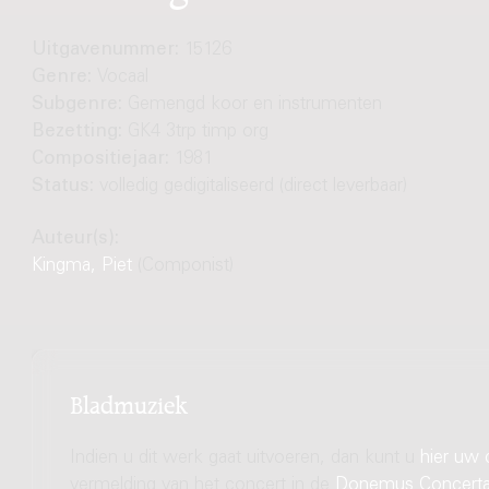
Uitgavenummer:
15126
Genre:
Vocaal
Subgenre:
Gemengd koor en instrumenten
Bezetting:
GK4 3trp timp org
Compositiejaar:
1981
Status:
volledig gedigitaliseerd (direct leverbaar)
Auteur(s):
Kingma, Piet
(Componist)
Bladmuziek
Indien u dit werk gaat uitvoeren, dan kunt u
hier uw 
vermelding van het concert in de
Donemus Concert