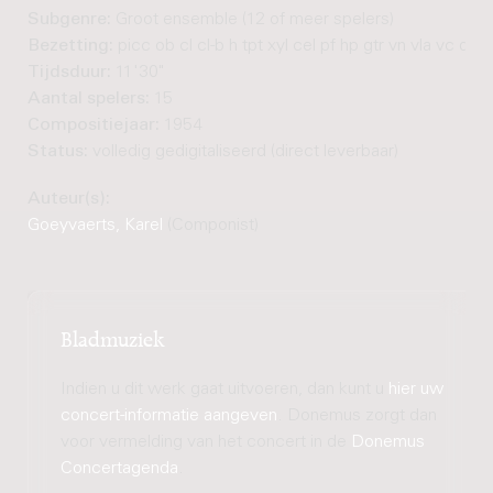
Subgenre:
Groot ensemble (12 of meer spelers)
Bezetting:
picc ob cl cl-b h tpt xyl cel pf hp gtr vn vla vc db
Tijdsduur:
11'30"
Aantal spelers:
15
Compositiejaar:
1954
Status:
volledig gedigitaliseerd (direct leverbaar)
Auteur(s):
Goeyvaerts, Karel
(Componist)
Bladmuziek
Indien u dit werk gaat uitvoeren, dan kunt u
hier uw
concert-informatie aangeven
. Donemus zorgt dan
voor vermelding van het concert in de
Donemus
Concertagenda
.