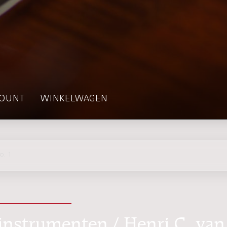
OUNT
WINKELWAGEN
o. 1
sinstrumenten / Henri C. van