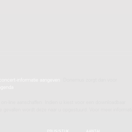
concert-informatie aangeven
. Donemus zorgt dan voor
agenda
.
 on-line aanschaffen. Indien u kiest voor een downloadbaar
ere gevallen wordt deze naar u opgestuurd. Voor meer informati
PRIJS/STUK
AANTAL