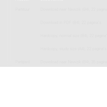
Partituur
Download naar Newzik (B4), 22 pagin
Download in PDF (B4), 22 pagina's
Hardcopy, normal size (B4), 22 pagina
Hardcopy, study size (A4), 22 pagina's
Partij(en)
Download naar Newzik (B4), 35 pagin
Download in PDF (B4), 35 pagina's
Hardcopy, normal size (B4), 35 pagina