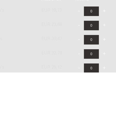
a's
EUR 19,73
EUR 23,68
's
EUR 39,47
EUR 32,78
a's
EUR 25,12
EUR 30,14
's
EUR 50,24