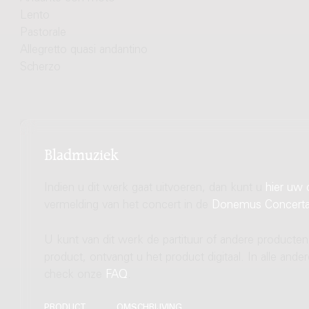
Lento
Pastorale
Allegretto quasi andantino
Scherzo
Bladmuziek
Indien u dit werk gaat uitvoeren, dan kunt u
hier uw 
vermelding van het concert in de
Donemus Concert
U kunt van dit werk de partituur of andere producten
product, ontvangt u het product digitaal. In alle and
check onze
FAQ
.
PRODUCT
OMSCHRIJVING