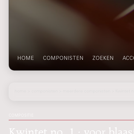
HOME
COMPONISTEN
ZOEKEN
ACC
home
>
componisten
> meerdere componisten > Kwintet n
COMPOSITIE
Kwintet no. 1 : voor blaa