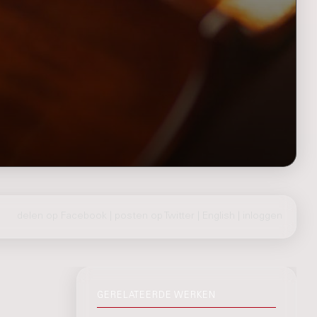
delen op Facebook
|
posten op Twitter
|
English
|
inloggen
GERELATEERDE WERKEN