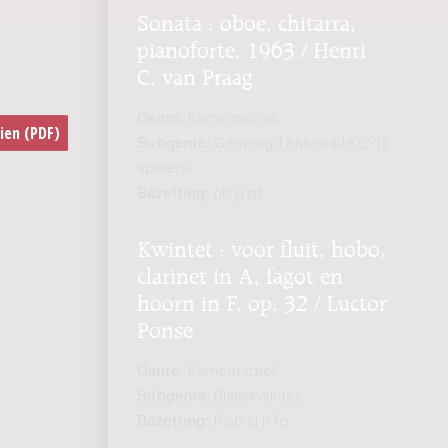
Sonata : oboe, chitarra,
pianoforte, 1963 / Henri
C. van Praag
Genre:
Kamermuziek
Subgenre:
Gemengd ensemble (2-12
spelers)
Bezetting:
ob g pf
Kwintet : voor fluit, hobo,
clarinet in A, fagot en
hoorn in F, op. 32 / Luctor
Ponse
Genre:
Kamermuziek
Subgenre:
Blaaskwintet
Bezetting:
fl ob cl h fg