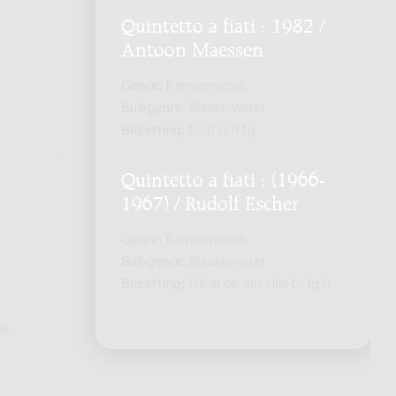
Quintetto a fiati : 1982 /
Antoon Maessen
Genre:
Kamermuziek
Subgenre:
Blaaskwintet
Bezetting:
fl ob cl h fg
Quintetto a fiati : (1966-
1967) / Rudolf Escher
Genre:
Kamermuziek
Subgenre:
Blaaskwintet
Bezetting:
fl(fl-a) ob-am cl(cl-b) fg h
e,