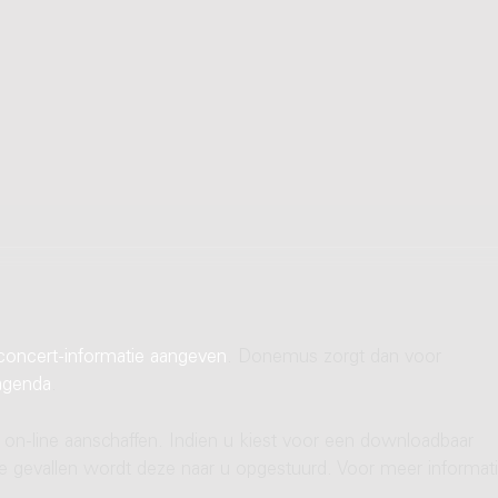
concert-informatie aangeven
. Donemus zorgt dan voor
agenda
.
 on-line aanschaffen. Indien u kiest voor een downloadbaar
ere gevallen wordt deze naar u opgestuurd. Voor meer informati