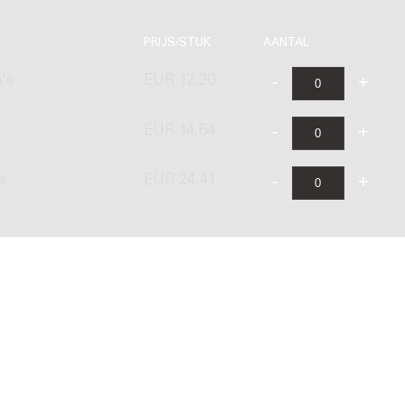
PRIJS/STUK
AANTAL
's
EUR 12,20
EUR 14,64
's
EUR 24,41
ishing B.V. onder licentie van Stichting Donemus Beheer. Alle recht