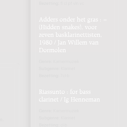
Bezetting:
fl cl pf vln vc
Adders onder het gras : =
(Hidden snakes), voor
zeven basklarinettisten,
1980 / Jan Willem van
Dormolen
Genre:
Kamermuziek
Subgenre:
Klarinet
Bezetting:
7cl-b
Riassunto : for bass
clarinet / Ig Henneman
Genre:
Kamermuziek
Subgenre:
Klarinet
e,
Bezetting:
cl-b