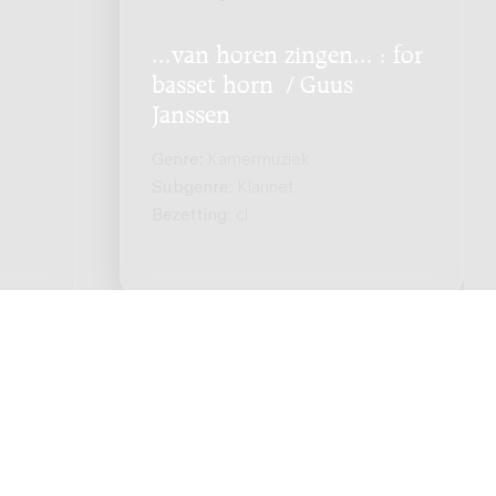
...van horen zingen... : for
basset horn / Guus
Janssen
Genre:
Kamermuziek
Subgenre:
Klarinet
Bezetting:
cl
en voorbehouden. -
Privacybeleid