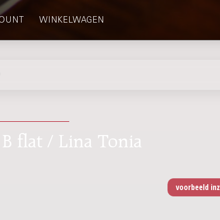
OUNT
WINKELWAGEN
)
 B flat / Lina Tonia