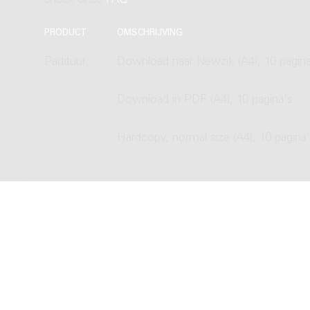
check onze
FAQ
.
PRODUCT
OMSCHRIJVING
Partituur
Download naar Newzik (A4), 10 pagina
Download in PDF (A4), 10 pagina's
Hardcopy, normal size (A4), 10 pagina
Copyright © 2012-2026 Donemus Publ