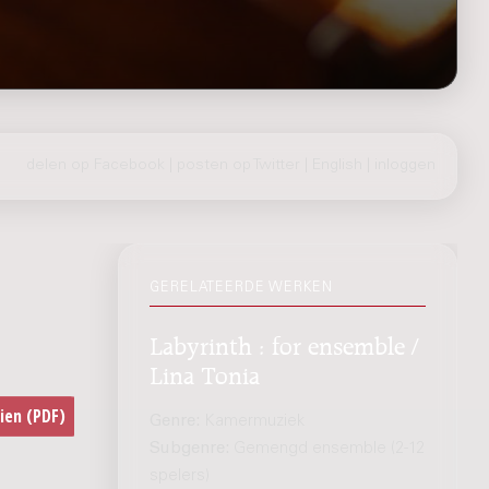
delen op Facebook
|
posten op Twitter
|
English
|
inloggen
GERELATEERDE WERKEN
Labyrinth : for ensemble /
Lina Tonia
Genre:
Kamermuziek
Subgenre:
Gemengd ensemble (2-12
spelers)