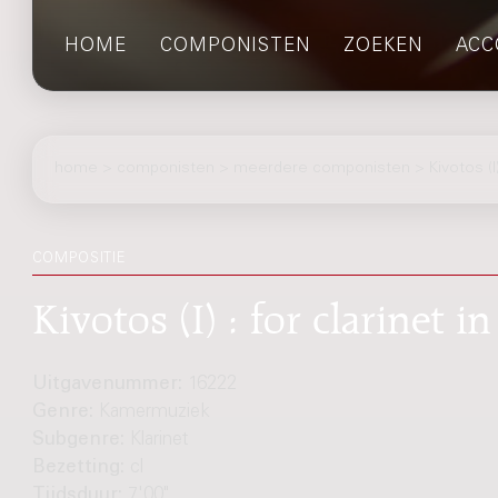
HOME
COMPONISTEN
ZOEKEN
ACC
home
>
componisten
> meerdere componisten > Kivotos (I
COMPOSITIE
Kivotos (I) : for clarinet in
Uitgavenummer:
16222
Genre:
Kamermuziek
Subgenre:
Klarinet
Bezetting:
cl
Tijdsduur:
7'00"