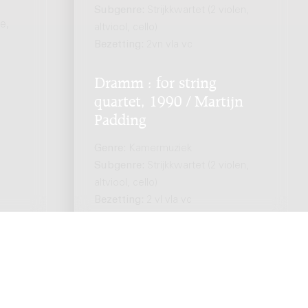
Subgenre:
Strijkkwartet (2 violen,
e,
altviool, cello)
Bezetting:
2vn vla vc
Dramm : for string
quartet, 1990 / Martijn
Padding
Genre:
Kamermuziek
Subgenre:
Strijkkwartet (2 violen,
altviool, cello)
Bezetting:
2 vl vla vc