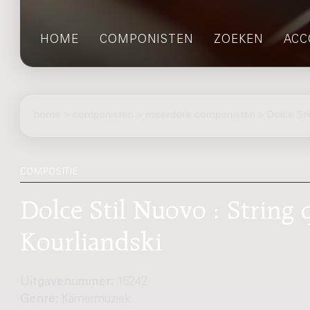
HOME
COMPONISTEN
ZOEKEN
ACC
home
>
componisten
> meerdere componisten > Dolce Sti
COMPOSITIE
Dolce Stil Nuovo : String 
Kourliandski
Uitgavenummer:
16242
Genre:
Kamermuziek