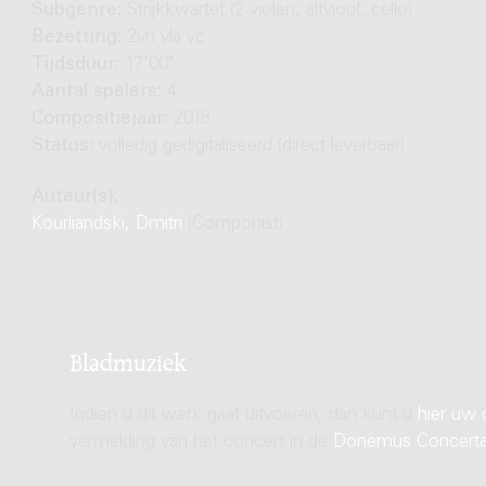
Subgenre:
Strijkkwartet (2 violen, altviool, cello)
Bezetting:
2vn vla vc
Tijdsduur:
17'00"
Aantal spelers:
4
Compositiejaar:
2018
Status:
volledig gedigitaliseerd (direct leverbaar)
Auteur(s):
Kourliandski, Dmitri
(Componist)
Bladmuziek
Indien u dit werk gaat uitvoeren, dan kunt u
hier uw 
vermelding van het concert in de
Donemus Concert