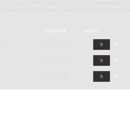
 on-line aanschaffen. Indien u kiest voor een downloadbaar
ere gevallen wordt deze naar u opgestuurd. Voor meer informati
PRIJS/STUK
AANTAL
's
EUR 11,51
EUR 13,81
s
EUR 23,02