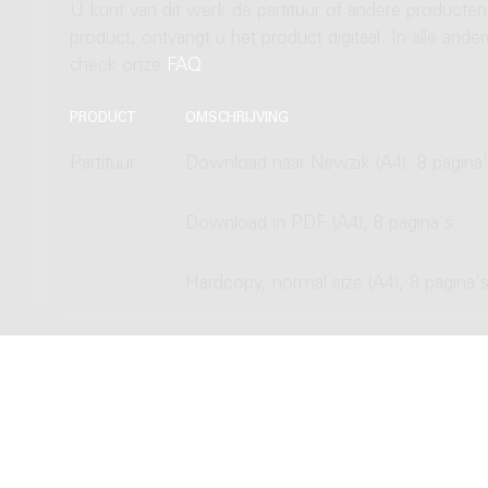
U kunt van dit werk de partituur of andere producten
product, ontvangt u het product digitaal. In alle and
check onze
FAQ
.
PRODUCT
OMSCHRIJVING
Partituur
Download naar Newzik (A4), 8 pagina
Download in PDF (A4), 8 pagina's
Hardcopy, normal size (A4), 8 pagina'