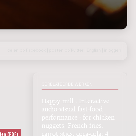
delen op Facebook
|
posten op Twitter
|
English
|
inloggen
GERELATEERDE WERKEN
Happy mill : Interactive
audio-visual fast-food
performance ; for chicken
nuggets, French fries,
carrot stics, coca-cola; 4