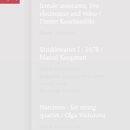
female assistants, live
electronics and video /
Dmitri Kourliandski
Genre:
Onbekend
Strijkkwartet I : 1978 /
Marcel Koopman
Genre:
Kamermuziek
Subgenre:
Strijkkwartet (2 violen,
altviool, cello)
Bezetting:
2vl vla vc
Narcissus : for string
quartet / Olga Victorova
Genre:
Kamermuziek