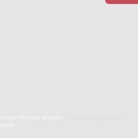
concert-informatie aangeven
. Donemus zorgt dan voor
agenda
.