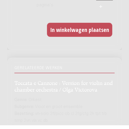
pagina's
GERELATEERDE WERKEN
Toccata e Canzone : Version for violin and
chamber orchestra / Olga Victorova
Genre:
Orkest
Subgenre:
Viool en groot ensemble
Bezetting:
vn-solo 2fl/picc ob cl 2fg/cfg 2h tpt trb
timp 2vn vla vc db