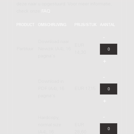
deze naar u opgestuurd. Voor meer informatie,
check onze
FAQ
.
PRODUCT
OMSCHRIJVING
PRIJS/STUK
AANTAL
Download naar
EUR
Partituur
Newzik (A4), 16
14,30
pagina's
Download in
PDF (A4), 16
EUR 17,15
pagina's
Hardcopy,
normal size
EUR
(A4), 16
28,60