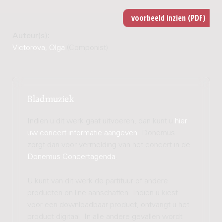
Auteur(s):
Victorova, Olga
(Componist)
Bladmuziek
Indien u dit werk gaat uitvoeren, dan kunt u
hier
uw concert-informatie aangeven
. Donemus
zorgt dan voor vermelding van het concert in de
Donemus Concertagenda
.
U kunt van dit werk de partituur of andere
producten on-line aanschaffen. Indien u kiest
voor een downloadbaar product, ontvangt u het
product digitaal. In alle andere gevallen wordt