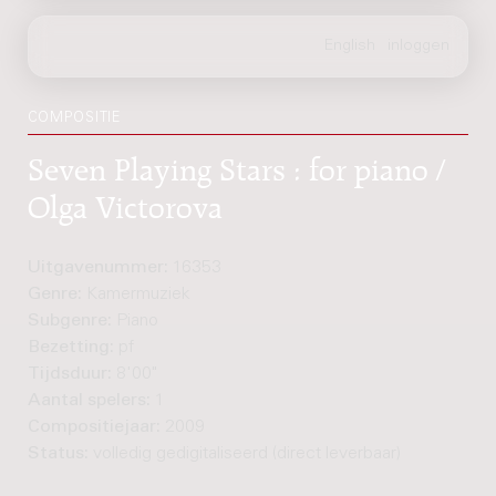
COMPOSITIE
Seven Playing Stars : for piano /
Olga Victorova
Uitgavenummer:
16353
Genre:
Kamermuziek
Subgenre:
Piano
Bezetting:
pf
Tijdsduur:
8'00"
Aantal spelers:
1
Compositiejaar:
2009
Status:
volledig gedigitaliseerd (direct leverbaar)