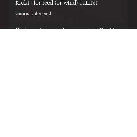
Kroki : for reed (or wind) quintet
Genre:
Onbekend
Nucleus : for saxophone quartet / David
Mastikosa
Genre:
Kamermuziek
Subgenre:
Saxofoon
Bezetting:
sax-s sax-a sax-ten sax-bar
Blattinus : for saxophone quartet, 1996 /
Hanna Kulenty
Genre:
Kamermuziek
Subgenre:
Saxofoon
Bezetting:
4sax
Tube of delight : for saxophone quartet /
Chiel Meijering