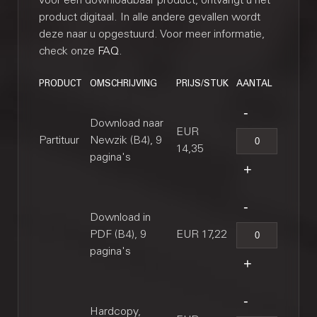
voor een downloadbaar product, ontvangt u het
product digitaal. In alle andere gevallen wordt
deze naar u opgestuurd. Voor meer informatie,
check onze
FAQ
.
PRODUCT
OMSCHRIJVING
PRIJS/STUK
AANTAL
Download naar
EUR
Partituur
Newzik (B4), 9
14,35
pagina's
Download in
PDF (B4), 9
EUR 17,22
pagina's
Hardcopy,