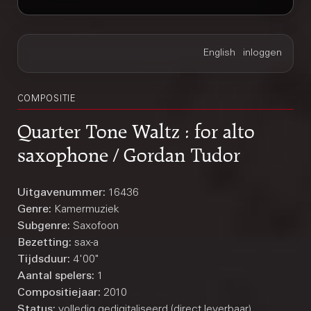
COMPOSITIE
Quarter Tone Waltz : for alto
saxophone / Gordan Tudor
Uitgavenummer:
16436
Genre:
Kamermuziek
Subgenre:
Saxofoon
Bezetting:
sax-a
Tijdsduur:
4'00"
Aantal spelers:
1
Compositiejaar:
2010
Status:
volledig gedigitaliseerd (direct leverbaar)