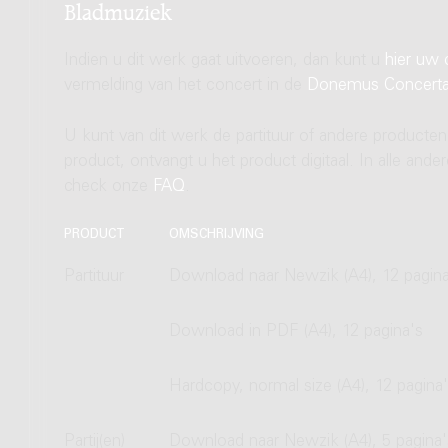
Bladmuziek
Indien u dit werk gaat uitvoeren, dan kunt u
hier uw 
vermelding van het concert in de
Donemus Concert
U kunt van dit werk de partituur of andere producten
product, ontvangt u het product digitaal. In alle and
check onze
FAQ
.
PRODUCT
OMSCHRIJVING
Partituur
Download naar Newzik (A4), 12 pagina
Download in PDF (A4), 12 pagina's
Hardcopy, normal size (A4), 12 pagina
Partij(en)
Download naar Newzik (A4), 5 pagina'