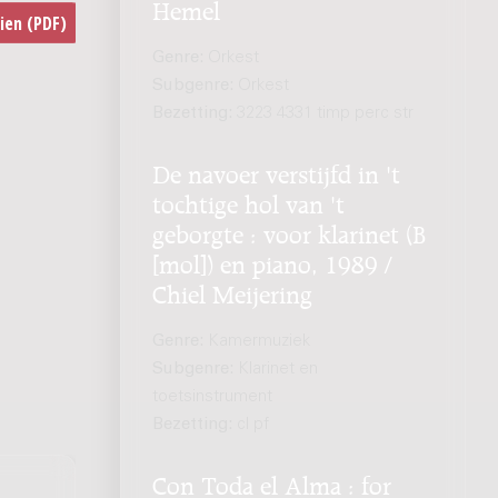
Hemel
Genre:
Orkest
Subgenre:
Orkest
Bezetting:
3223 4331 timp perc str
De navoer verstijfd in 't
tochtige hol van 't
geborgte : voor klarinet (B
[mol]) en piano, 1989 /
Chiel Meijering
Genre:
Kamermuziek
Subgenre:
Klarinet en
toetsinstrument
Bezetting:
cl pf
Con Toda el Alma : for