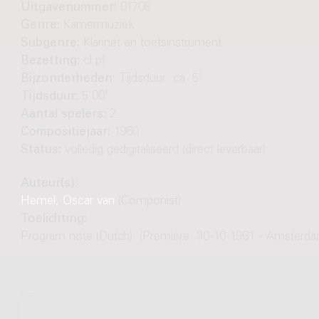
Uitgavenummer:
01708
Genre:
Kamermuziek
Subgenre:
Klarinet en toetsinstrument
Bezetting:
cl pf
Bijzonderheden:
Tijdsduur: ca. 5'
Tijdsduur:
5'00"
Aantal spelers:
2
Compositiejaar:
1960
Status:
volledig gedigitaliseerd (direct leverbaar)
Auteur(s):
Hemel, Oscar van
(Componist)
Toelichting:
Program note (Dutch): (Première: 30-10-1961 - Amsterda