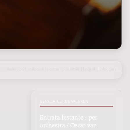
delen op Facebook
|
posten op Twitter
|
English
|
inloggen
GERELATEERDE WERKEN
Entrata festante : per
orchestra / Oscar van