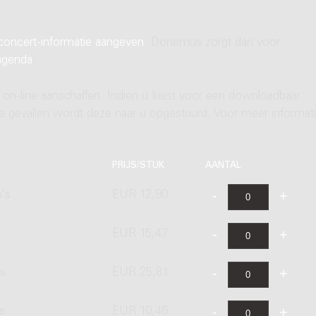
concert-informatie aangeven
. Donemus zorgt dan voor
agenda
.
 on-line aanschaffen. Indien u kiest voor een downloadbaar
ere gevallen wordt deze naar u opgestuurd. Voor meer informati
PRIJS/STUK
AANTAL
's
EUR 12,90
EUR 15,47
's
EUR 25,81
s
EUR 10,46