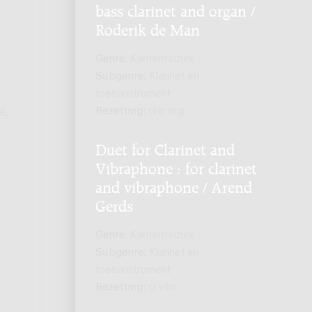
bass clarinet and organ /
Roderik de Man
Genre:
Kamermuziek
Subgenre:
Klarinet en
toetsinstrument
Bezetting:
cl-b org
e,
Duet for Clarinet and
Vibraphone : for clarinet
and vibraphone / Arend
Gerds
Genre:
Kamermuziek
Subgenre:
Klarinet en
toetsinstrument
Bezetting:
cl vibr