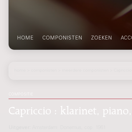
HOME
COMPONISTEN
ZOEKEN
ACC
home
>
componisten
> meerdere componisten > Capriccio
COMPOSITIE
Capriccio : klarinet, pian
Uitgever:
Amsterdam: Donemus, cop. 1961