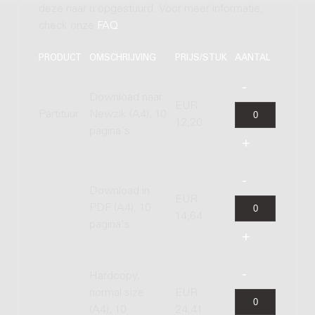
deze naar u opgestuurd. Voor meer informatie,
check onze
FAQ
.
PRODUCT
OMSCHRIJVING
PRIJS/STUK
AANTAL
Download naar
EUR
Partituur
Newzik (A4), 10
12,20
pagina's
Download in
EUR
PDF (A4), 10
14,64
pagina's
Hardcopy,
normal size
EUR
(A4), 10
24,41