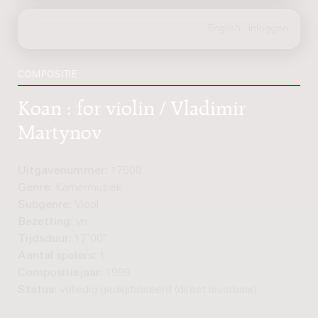
COMPOSITIE
Koan : for violin / Vladimir
Martynov
Uitgavenummer:
17508
Genre:
Kamermuziek
Subgenre:
Viool
Bezetting:
vn
Tijdsduur:
17'00"
Aantal spelers:
1
Compositiejaar:
1999
Status:
volledig gedigitaliseerd (direct leverbaar)