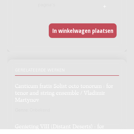
pagina's
GERELATEERDE WERKEN
Canticum fratis Solist octo tonorum : for
tenor and string ensemble / Vladimir
Martynov
Genre:
Onbekend
Genieting VIII (Distant Deserts) : for
violin / Willem Boogman