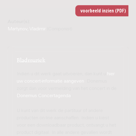
Auteur(s):
Martynov, Vladimir
(Componist)
Bladmuziek
Indien u dit werk gaat uitvoeren, dan kunt u
hier
uw concert-informatie aangeven
. Donemus
zorgt dan voor vermelding van het concert in de
Donemus Concertagenda
.
U kunt van dit werk de partituur of andere
producten on-line aanschaffen. Indien u kiest
voor een downloadbaar product, ontvangt u het
product digitaal. In alle andere gevallen wordt