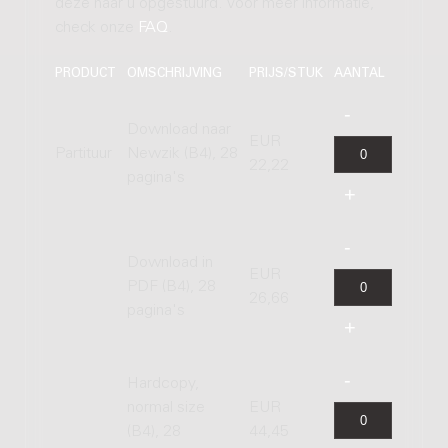
deze naar u opgestuurd. Voor meer informatie,
check onze
FAQ
.
PRODUCT
OMSCHRIJVING
PRIJS/STUK
AANTAL
Download naar
EUR
Partituur
Newzik (B4), 28
22,22
pagina's
Download in
EUR
PDF (B4), 28
26,66
pagina's
Hardcopy,
normal size
EUR
(B4), 28
44,45