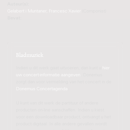
Auteur(s):
Gelabert i Muntaner, Francesc Xavier
(Componist)
Bevat:
Bladmuziek
Indien u dit werk gaat uitvoeren, dan kunt u
hier
uw concert-informatie aangeven
. Donemus
zorgt dan voor vermelding van het concert in de
Donemus Concertagenda
.
U kunt van dit werk de partituur of andere
producten on-line aanschaffen. Indien u kiest
voor een downloadbaar product, ontvangt u het
product digitaal. In alle andere gevallen wordt