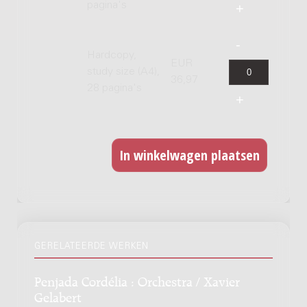
pagina's
Hardcopy,
EUR
study size (A4),
36,97
28 pagina's
GERELATEERDE WERKEN
Penjada Cordélia : Orchestra / Xavier
Gelabert