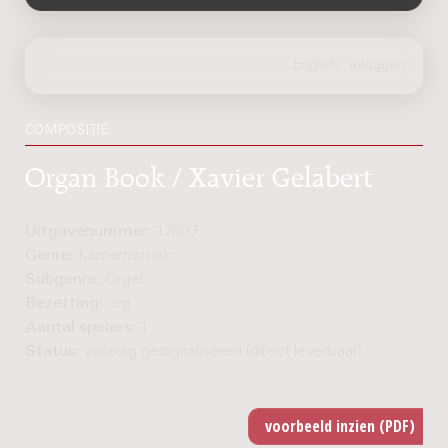
COMPOSITIE
Organ Book / Xavier Gelabert
Uitgavenummer:
17607
Genre:
Kamermuziek
Subgenre:
Orgel
Bezetting:
org
Aantal spelers:
1
Status:
volledig gedigitaliseerd (direct leverbaar)