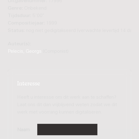
Uitgavenummer:
17996
Genre:
Onbekend
Tijdsduur:
5'00"
Compositiejaar:
1999
Status:
nog niet gedigitaliseerd (verwachte levertijd 14 dage
Auteur(s):
Pelecis, Georgs
(Componist)
Interesse
Heeft u interesse om dit werk aan te schaffen?
Laat ons dit dan vrijblijvend weten zodat we dit
werk met voorrang kunnen digitaliseren.
Naam