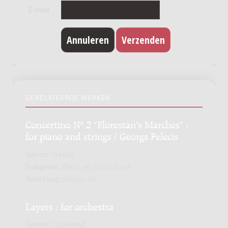
E-mail
GERELATEERDE WERKEN
Concertino Nº 2 "Florestan's Marches" :
for piano and strings / Georgs Pelecis
Genre:
Orkest
Subgenre:
Piano en strijkorkest
Bezetting:
pf-solo str
Layers : for orchestra
Genre:
Onbekend