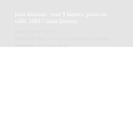
Juist daarom : voor 3 blazers, piano en
cello, 1981 / Guus Janssen
Genre:
Kamermuziek
Subgenre:
Blaas en strijk en toetsinstrument(en)
Bezetting:
ob cl sax-s vc pf
Vertiges : pour contrebasse et deux
quintettes à vent, 1987 / Rob du Bois
Genre:
Kamermuziek
Subgenre:
Blaas en strijkinstrument(en)
Bezetting:
2fl 2ob 2cl 2fg 2h cb
Copyright © 2012-2026 Donemus Publishing B.V. onder