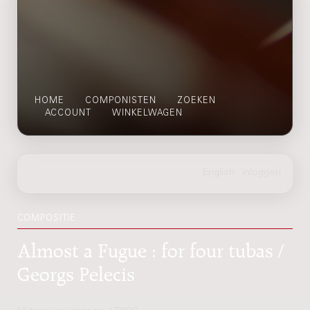
HOME
COMPONISTEN
ZOEKEN
ACCOUNT
WINKELWAGEN
COMPOSITIE
Almost a Fugue : for four tubas /
Georgs Pelecis