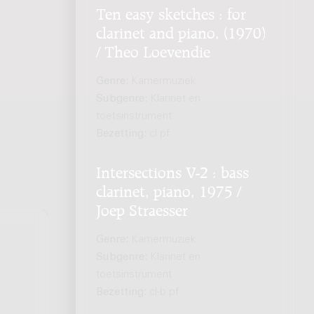
Ten easy sketches : for
clarinet and piano, (1970)
/ Theo Loevendie
Genre:
Kamermuziek
Subgenre:
Klarinet en
toetsinstrument
Bezetting:
cl pf
Intersections V-2 : bass
clarinet, piano, 1975 /
Joep Straesser
Genre:
Kamermuziek
Subgenre:
Klarinet en
toetsinstrument
Bezetting:
cl-b pf