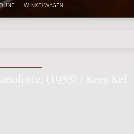
OUNT
WINKELWAGEN
ianoforte, (1935) / Kees Kef