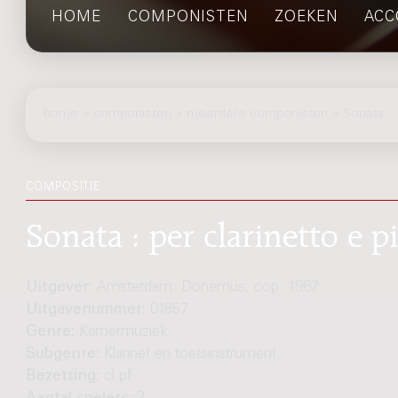
HOME
COMPONISTEN
ZOEKEN
ACC
home
>
componisten
> meerdere componisten > Sonata
COMPOSITIE
Sonata : per clarinetto e p
Uitgever:
Amsterdam: Donemus, cop. 1967
Uitgavenummer:
01857
Genre:
Kamermuziek
Subgenre:
Klarinet en toetsinstrument
Bezetting:
cl pf