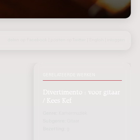
delen op Facebook
|
posten op Twitter
|
English
|
inloggen
GERELATEERDE WERKEN
Divertimento : voor gitaar
/ Kees Kef
Genre:
Kamermuziek
Subgenre:
Gitaar
Bezetting:
g