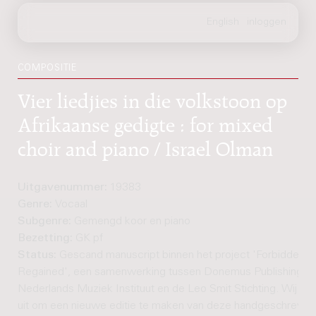
COMPOSITIE
Vier liedjies in die volkstoon op
Afrikaanse gedigte : for mixed
choir and piano / Israel Olman
Uitgavenummer:
19383
Genre:
Vocaal
Subgenre:
Gemengd koor en piano
Bezetting:
GK pf
Status:
Gescand manuscript binnen het project 'Forbidden 
Regained', een samenwerking tussen Donemus Publishing, h
Nederlands Muziek Instituut en de Leo Smit Stichting. Wij nod
uit om een nieuwe editie te maken van deze handgeschreven