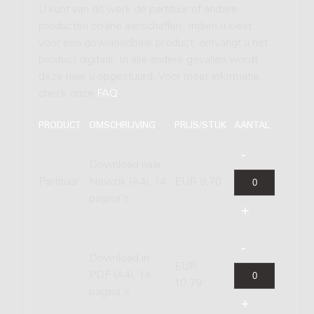
U kunt van dit werk de partituur of andere
producten on-line aanschaffen. Indien u kiest
voor een downloadbaar product, ontvangt u het
product digitaal. In alle andere gevallen wordt
deze naar u opgestuurd. Voor meer informatie,
check onze
FAQ
.
PRODUCT
OMSCHRIJVING
PRIJS/STUK
AANTAL
Download naar
Partituur
Newzik (A4), 14
EUR 9,70
pagina's
Download in
EUR
PDF (A4), 14
10,79
pagina's