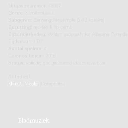
Uitgavenummer:
19987
Genre:
Kamermuziek
Subgenre:
Gemengd ensemble (2-12 spelers)
Bezetting:
rec-ten fl hp cemb
Bijzonderheden:
Written especially for Airborne Extende
Tijdsduur:
7'00"
Aantal spelers:
4
Compositiejaar:
2019
Status:
volledig gedigitaliseerd (direct leverbaar)
Auteur(s):
Khrust, Nikolaï
(Componist)
Bladmuziek