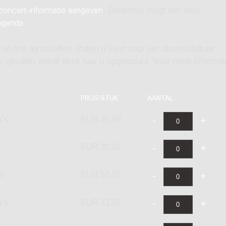
concert-informatie aangeven
. Donemus zorgt dan voor
agenda
.
 on-line aanschaffen. Indien u kiest voor een downloadbaar
ere gevallen wordt deze naar u opgestuurd. Voor meer informati
PRIJS/STUK
AANTAL
a's
EUR 25,46
EUR 30,55
's
EUR 50,92
a's
EUR 27,20