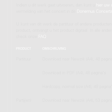
Indien u dit werk gaat uitvoeren, dan kunt u
hier uw 
vermelding van het concert in de
Donemus Concert
U kunt van dit werk de partituur of andere producten
product, ontvangt u het product digitaal. In alle and
check onze
FAQ
.
PRODUCT
OMSCHRIJVING
Partituur
Download naar Newzik (A4), 48 pagin
Download in PDF (A4), 48 pagina's
Hardcopy, normal size (A4), 48 pagina
Partij(en)
Download naar Newzik (A4), 53 pagin