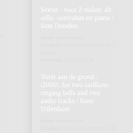
Sextet : voor 2 violen, alt,
cello, contrabas en piano /
Sem Dresden
e,
Genre:
Kamermuziek
Subgenre:
Gemengd ensemble (2-12
spelers)
Bezetting:
2vl vla vc cb pf
Vorst aan de grond :
(2000), for two carillons,
ringing bells and two
audio tracks / René
Uijlenhoet
Genre:
Kamermuziek
Subgenre:
Gemengd ensemble (2-12