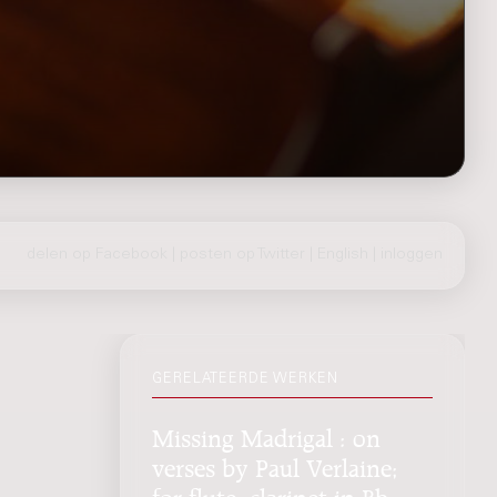
delen op Facebook
|
posten op Twitter
|
English
|
inloggen
GERELATEERDE WERKEN
Missing Madrigal : on
verses by Paul Verlaine;
for flute, clarinet in Bb,