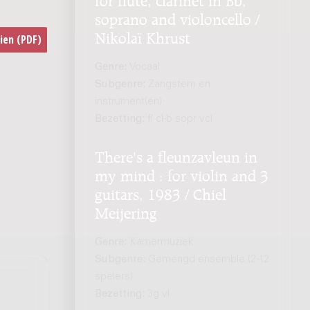
soprano and violoncello /
Nikolaï Khrust
Genre:
Vocaal
Subgenre:
Zangstem en
instrument(en)
Bezetting:
fl cl-b sopr vcl
There's a fleunzavleun in
my mind : for violin and 3
guitars, 1983 / Chiel
Meijering
Genre:
Kamermuziek
Subgenre:
Gemengd ensemble (2-12
spelers)
Bezetting:
3g vl