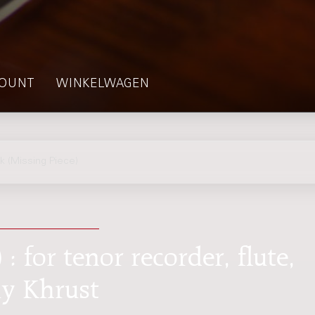
OUNT
WINKELWAGEN
 (Missing Piece)
: for tenor recorder, flute,
ay Khrust