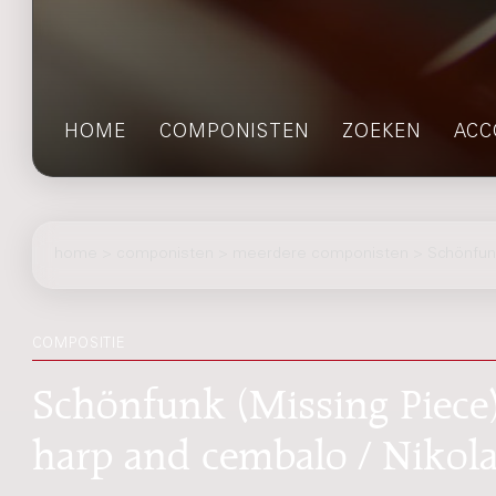
HOME
COMPONISTEN
ZOEKEN
ACC
home
>
componisten
> meerdere componisten > Schönfunk
COMPOSITIE
Schönfunk (Missing Piece) 
harp and cembalo / Nikol