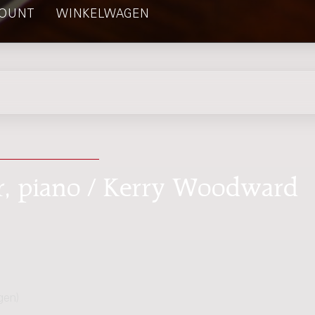
OUNT
WINKELWAGEN
er, piano / Kerry Woodward
gen)