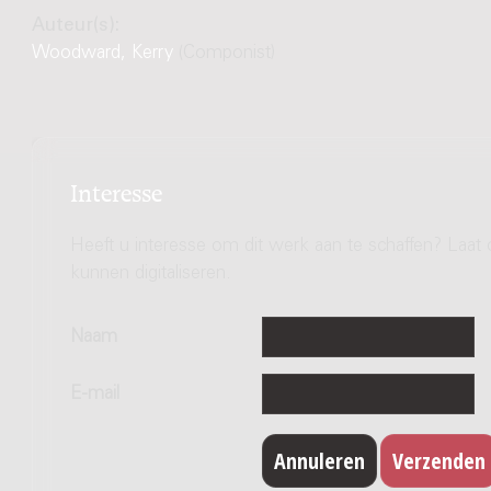
Auteur(s):
Woodward, Kerry
(Componist)
Interesse
Heeft u interesse om dit werk aan te schaffen? Laat 
kunnen digitaliseren.
Naam
E-mail