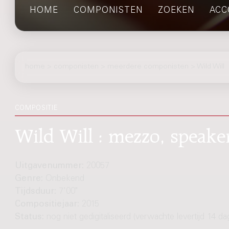
HOME
COMPONISTEN
ZOEKEN
ACC
home
>
componisten
> meerdere componisten > Wild Will
COMPOSITIE
Wild Will : mezzo, speak
Uitgavenummer:
20057
Genre:
Onbekend
Tijdsduur:
7'00"
Compositiejaar:
2015
Status:
nog niet gedigitaliseerd (verwachte levertijd 14 da