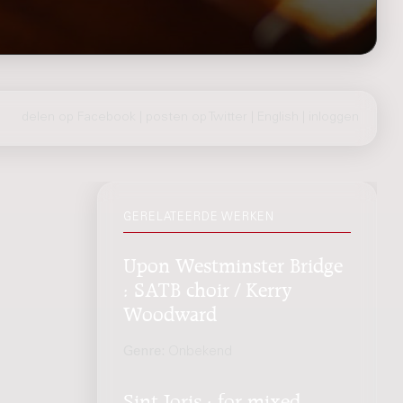
delen op Facebook
|
posten op Twitter
|
English
|
inloggen
GERELATEERDE WERKEN
Upon Westminster Bridge
: SATB choir / Kerry
Woodward
Genre:
Onbekend
Sint Joris : for mixed