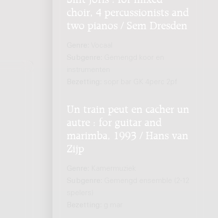
choir, 4 percussionists and
two pianos / Sem Dresden
Genre:
Vocaal
Subgenre:
Gemengd koor en
instrumenten
Bezetting:
sopr bar GK 4perc 2pf
Un train peut en cacher un
autre : for guitar and
marimba, 1993 / Hans van
Zijp
Genre:
Kamermuziek
Subgenre:
Gemengd ensemble (2-12
spelers)
Bezetting:
g mar