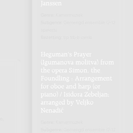
Janssen
Genre:
Kamermuziek
Subgenre:
Gemengd ensemble (2-12
spelers)
Bezetting:
trp trb-b cymb
Heguman's Prayer
(Igumanova molitva) from
the opera Simon, the
Foundling : Arrangement
for oboe and harp (or
piano) / Isidora Zebeljan;
arranged by Veljko
Nenadić
e,
Genre:
Kamermuziek
Subgenre:
Gemengd ensemble (2-12