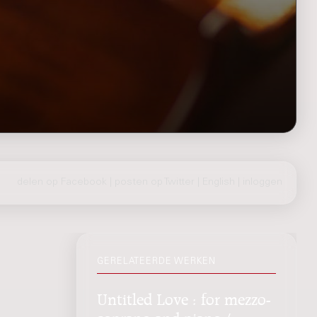
delen op Facebook
|
posten op Twitter
|
English
|
inloggen
GERELATEERDE WERKEN
Untitled Love : for mezzo-
soprano and piano /