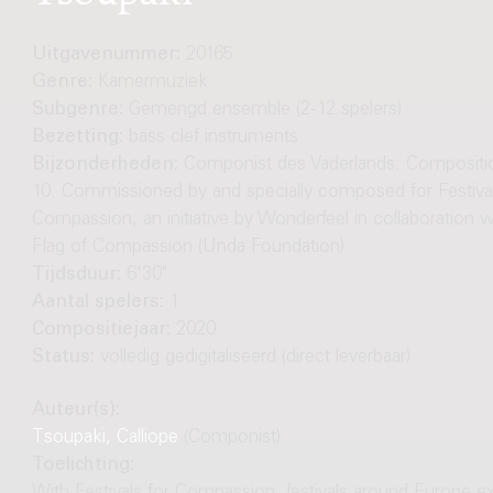
Uitgavenummer:
20165
Genre:
Kamermuziek
Subgenre:
Gemengd ensemble (2-12 spelers)
Bezetting:
bass clef instruments
Bijzonderheden:
Componist des Vaderlands: Composit
10. Commissioned by and specially composed for Festival
Compassion, an initiative by Wonderfeel in collaboration w
Flag of Compassion (Unda Foundation).
Tijdsduur:
6'30"
Aantal spelers:
1
Compositiejaar:
2020
Status:
volledig gedigitaliseerd (direct leverbaar)
Auteur(s):
Tsoupaki, Calliope
(Componist)
Toelichting: