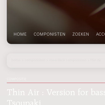
HOME
COMPONISTEN
ZOEKEN
ACC
home
>
componisten
> meerdere componisten > Thin Air
COMPOSITIE
Thin Air : Version for bass
Tsoupaki