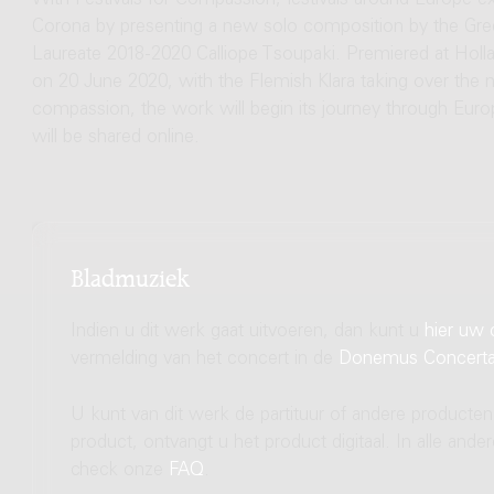
With Festivals for Compassion, festivals around Europe exp
Corona by presenting a new solo composition by the 
Laureate 2018-2020 Calliope Tsoupaki. Premiered at Holl
on 20 June 2020, with the Flemish Klara taking over the nex
compassion, the work will begin its journey through Europe 
will be shared online.
Bladmuziek
Indien u dit werk gaat uitvoeren, dan kunt u
hier uw 
vermelding van het concert in de
Donemus Concert
U kunt van dit werk de partituur of andere producten
product, ontvangt u het product digitaal. In alle and
check onze
FAQ
.