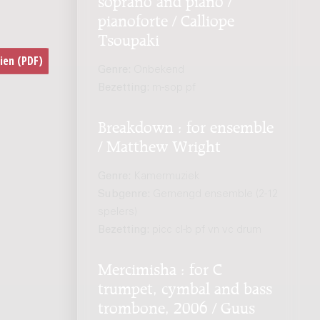
pianoforte / Calliope
Tsoupaki
Genre:
Onbekend
Bezetting:
m-sop pf
Breakdown : for ensemble
/ Matthew Wright
Genre:
Kamermuziek
Subgenre:
Gemengd ensemble (2-12
spelers)
Bezetting:
picc cl-b pf vn vc drum
Mercimisha : for C
trumpet, cymbal and bass
trombone, 2006 / Guus