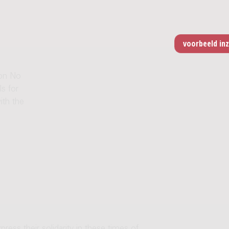
ion No
s for
ith the