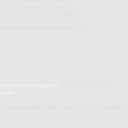
ress their solidarity in these times of
Greek-Dutch composer & Composer
and Festival on the Dutch NPO Radio 4
t day. After this, like a relay race of
travelling from festival to festival, and
concert-informatie aangeven
. Donemus zorgt dan voor
agenda
.
 on-line aanschaffen. Indien u kiest voor een downloadbaar
ere gevallen wordt deze naar u opgestuurd. Voor meer informati