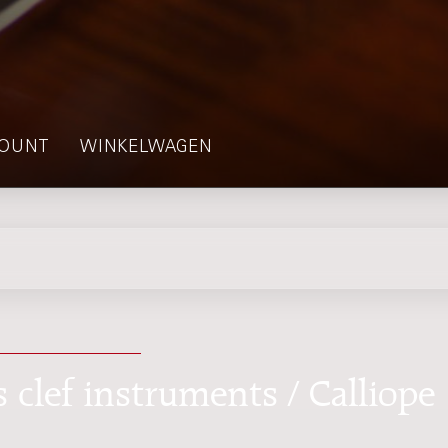
OUNT
WINKELWAGEN
 clef instruments / Calliope