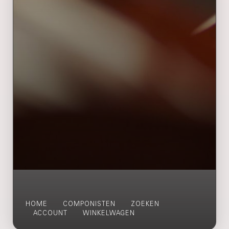
HOME
COMPONISTEN
ZOEKEN
ACCOUNT
WINKELWAGEN